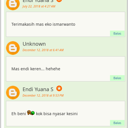
Endi Yuana S
July 22, 2018 at 4:27 AM
Terimakasih mas eko ismarwanto
Balas
Unknown
December 12, 2018 at 6:41 AM
Mas endi keren... hehehe
Balas
✪
Endi Yuana S
December 12, 2018 at 9:53 PM
Eh beni
kok bisa nyasar kesini
Balas