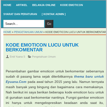
HOME
ARTIKEL
BELANJA ONLINE
KODE EMOTICON
SYARAT DAN PERATURAN
[ KONTAK ADMIN ]
HOME
»
PENGETAHUAN UMUM
»
KODE EMOTICON LUCU UNTUK BERKOMENTAR
KODE EMOTICON LUCU UNTUK
BERKOMENTAR
Endi Yuana S
Pengetahuan Umum
Penambahan gambar emoticon untuk berkomentar sebenarnya
sudah di pasang lama sejak diterbitkannya
thema baru untuk
Eyuana.Com
pada awal tahun 2015 yang lalu. Namun ternyata
masih banyak yang bingung dan bagaimana cara memakainya.
Nah berikut ini saya berikan beberapa kode emoticon lucu untuk
di gunakan saat berkomentar nantinya. Fungsi gambar emoticon
ini hanya untuk mengekspresikan keadaan anda saat itu,