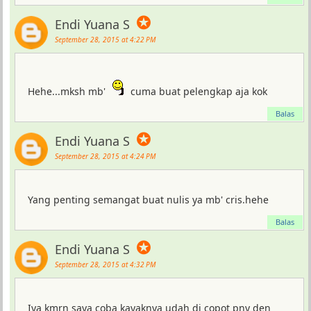
✪
Endi Yuana S
September 28, 2015 at 4:22 PM
Hehe...mksh mb'
cuma buat pelengkap aja kok
Balas
✪
Endi Yuana S
September 28, 2015 at 4:24 PM
Yang penting semangat buat nulis ya mb' cris.hehe
Balas
✪
Endi Yuana S
September 28, 2015 at 4:32 PM
Iya kmrn saya coba kayaknya udah di copot pny den