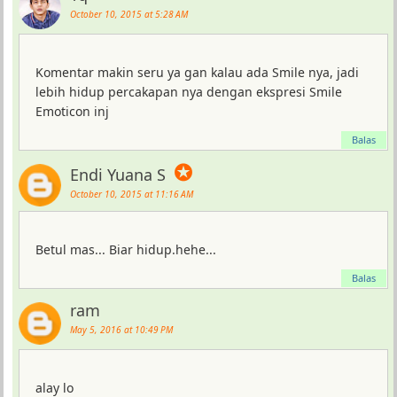
October 10, 2015 at 5:28 AM
Komentar makin seru ya gan kalau ada Smile nya, jadi
lebih hidup percakapan nya dengan ekspresi Smile
Emoticon inj
Balas
✪
Endi Yuana S
October 10, 2015 at 11:16 AM
Betul mas... Biar hidup.hehe...
Balas
ram
May 5, 2016 at 10:49 PM
alay lo