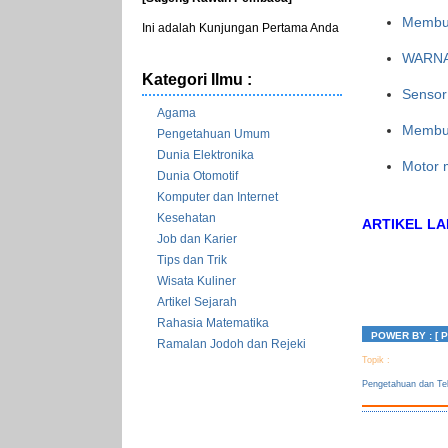
Membua
Ini adalah Kunjungan Pertama Anda
WARNA
Kategori Ilmu :
Sensor
Agama
Membua
Pengetahuan Umum
Dunia Elektronika
Motor m
Dunia Otomotif
Komputer dan Internet
Kesehatan
ARTIKEL LAI
Job dan Karier
Tips dan Trik
Wisata Kuliner
Artikel Sejarah
Rahasia Matematika
POWER BY :
[ 
Ramalan Jodoh dan Rejeki
Topik :
Pengetahuan dan Te