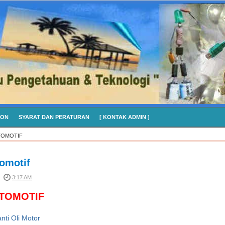
CON
SYARAT DAN PERATURAN
[ KONTAK ADMIN ]
TOMOTIF
omotif
3:17 AM
OTOMOTIF
nti Oli Motor