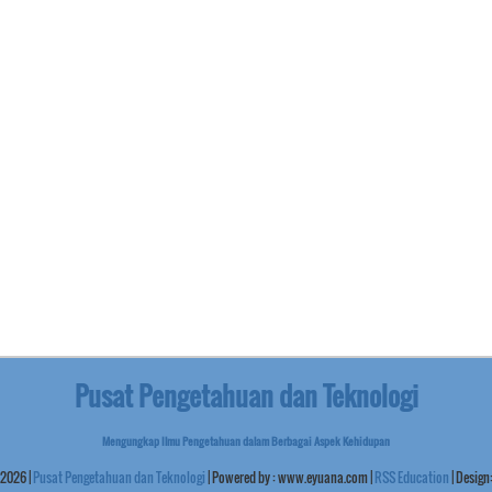
Pusat Pengetahuan dan Teknologi
Mengungkap Ilmu Pengetahuan dalam Berbagai Aspek Kehidupan
2026
|
Pusat Pengetahuan dan Teknologi
| Powered by :
www.eyuana.com
|
RSS Education
| Design