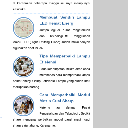
di karenakan beberapa minggu ini saya mempunyai
kesibuka...
Membuat Sendiri Lampu
LED Hemat Energi
Jumpa lagi di Pusat Pengetahuan
dan Teknologi...!!! Penggunaan
lampu LED ( light Emitting Diode) sudah mulai banyak
digunakan saat ini, dik...
Tips Memperbaiki Lampu
Efisiensi
Pada kesempatan ini kita akan coba
membahas cara memperbaiki lampu
hemat energi / lampu efisiensi. Lampu yang sudah mati
merupakan barang ...
Cara Memperbaiki Modul
Mesin Cuci Sharp
Ketemu lagi dengan Pusat
Pengetahuan dan Teknologi . Sedikit
share mengenai perbaikan modul panel mesin cuci
sharp satu tabung. Karena me...