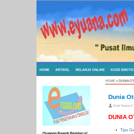
HOME
ARTIKEL
BELANJA ONLINE
KODE EMOTI
HOME
»
DUNIA O
Dunia Ot
Endi Yuana S
DUNIA 
Tips Ga
[Sugeng Rawuh Pembaca]