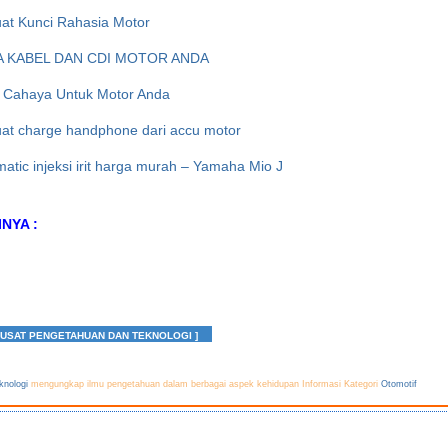
t Kunci Rahasia Motor
 KABEL DAN CDI MOTOR ANDA
 Cahaya Untuk Motor Anda
t charge handphone dari accu motor
atic injeksi irit harga murah – Yamaha Mio J
NYA :
PUSAT PENGETAHUAN DAN TEKNOLOGI ]
knologi
mengungkap ilmu pengetahuan dalam berbagai aspek kehidupan Informasi Kategori
Otomotif