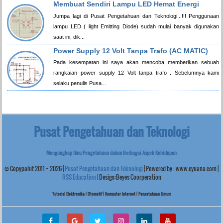
Membuat Sendiri Lampu LED Hemat Energi
Jumpa lagi di Pusat Pengetahuan dan Teknologi...!!! Penggunaan
lampu LED ( light Emitting Diode) sudah mulai banyak digunakan
saat ini, dik...
Power Supply 12 Volt Tanpa Trafo (AC MATIC)
Pada kesempatan ini saya akan mencoba memberikan sebuah
rangkaian power supply 12 Volt tanpa trafo . Sebelumnya kami
selaku penulis Pusa...
Pusat Pengetahuan dan Teknologi
Mengungkap Ilmu Pengetahuan dalam Berbagai Aspek Kehidupan
© Copypahit
2011 ~
2026
|
Pusat Pengetahuan dan Teknologi
| Powered by :
www.eyuana.com
|
RSS Education
| Design:Beyes Coorperation
Tutorial Elektronika | Otomotif | Komputer Internet | Pengetahuan Umum