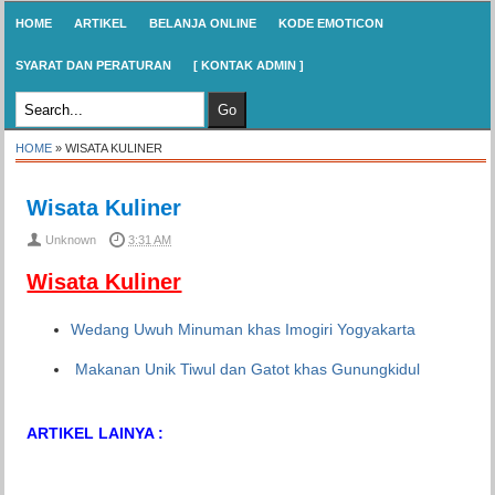
HOME
ARTIKEL
BELANJA ONLINE
KODE EMOTICON
SYARAT DAN PERATURAN
[ KONTAK ADMIN ]
HOME
»
WISATA KULINER
Wisata Kuliner
Unknown
3:31 AM
Wisata Kuliner
Wedang Uwuh Minuman khas Imogiri Yogyakarta
Makanan Unik Tiwul dan Gatot khas Gunungkidul
ARTIKEL LAINYA :