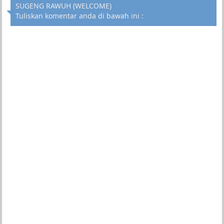
SUGENG RAWUH (WELCOME)
Tuliskan komentar anda di bawah ini :