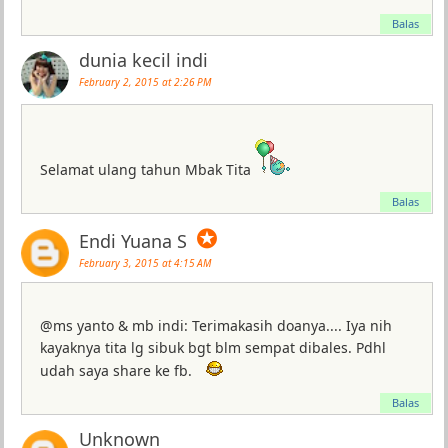
Balas
dunia kecil indi
February 2, 2015 at 2:26 PM
Selamat ulang tahun Mbak Tita
Balas
✪
Endi Yuana S
February 3, 2015 at 4:15 AM
@ms yanto & mb indi: Terimakasih doanya.... Iya nih
kayaknya tita lg sibuk bgt blm sempat dibales. Pdhl
udah saya share ke fb.
Balas
Unknown