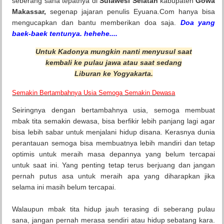
seberang sana tepatnya di
Sulawesi Selatan
kabupaten
Gowa
Makassar,
segenap jajaran penulis Eyuana.Com hanya bisa
mengucapkan dan bantu memberikan doa saja.
Doa yang
baek-baek tentunya. hehehe....
Untuk Kadonya mungkin nanti menyusul saat
kembali ke pulau jawa atau saat sedang
Liburan ke Yogyakarta.
Semakin Bertambahnya Usia Semoga Semakin Dewasa
Seiringnya dengan bertambahnya usia, semoga membuat
mbak tita semakin dewasa, bisa berfikir lebih panjang lagi agar
bisa lebih sabar untuk menjalani hidup disana. Kerasnya dunia
perantauan semoga bisa membuatnya lebih mandiri dan tetap
optimis untuk meraih masa depannya yang belum tercapai
untuk saat ini. Yang penting tetap terus berjuang dan jangan
pernah putus asa untuk meraih apa yang diharapkan jika
selama ini masih belum tercapai.
Walaupun mbak tita hidup jauh terasing di seberang pulau
sana, jangan pernah merasa sendiri atau hidup sebatang kara.