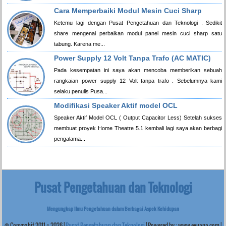
Cara Memperbaiki Modul Mesin Cuci Sharp
Ketemu lagi dengan Pusat Pengetahuan dan Teknologi . Sedikit
share mengenai perbaikan modul panel mesin cuci sharp satu
tabung. Karena me...
Power Supply 12 Volt Tanpa Trafo (AC MATIC)
Pada kesempatan ini saya akan mencoba memberikan sebuah
rangkaian power supply 12 Volt tanpa trafo . Sebelumnya kami
selaku penulis Pusa...
Modifikasi Speaker Aktif model OCL
Speaker Aktif Model OCL ( Output Capacitor Less) Setelah sukses
membuat proyek Home Theatre 5.1 kembali lagi saya akan berbagi
pengalama...
Pusat Pengetahuan dan Teknologi
Mengungkap Ilmu Pengetahuan dalam Berbagai Aspek Kehidupan
© Copypahit
2011 ~
2026
|
Pusat Pengetahuan dan Teknologi
| Powered by :
www.eyuana.com
|