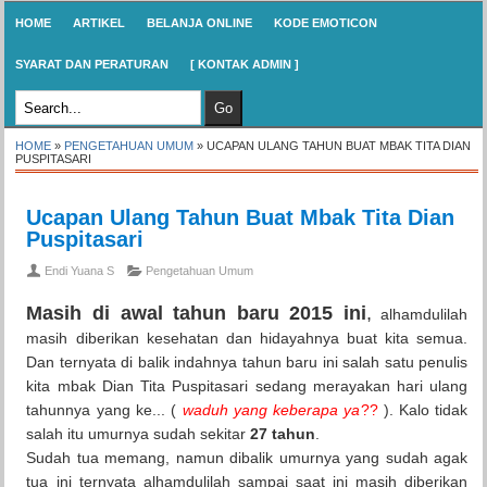
HOME
ARTIKEL
BELANJA ONLINE
KODE EMOTICON
SYARAT DAN PERATURAN
[ KONTAK ADMIN ]
HOME
»
PENGETAHUAN UMUM
»
UCAPAN ULANG TAHUN BUAT MBAK TITA DIAN
PUSPITASARI
Ucapan Ulang Tahun Buat Mbak Tita Dian
Puspitasari
Endi Yuana S
Pengetahuan Umum
Masih di awal tahun baru 2015 ini
,
alhamdulilah
masih diberikan kesehatan dan hidayahnya buat kita semua.
Dan ternyata di balik indahnya tahun baru ini salah satu penulis
kita mbak Dian Tita Puspitasari sedang merayakan hari ulang
tahunnya yang ke... (
waduh yang keberapa ya
??
). Kalo tidak
salah itu umurnya sudah sekitar
27 tahun
.
Sudah tua memang, namun dibalik umurnya yang sudah agak
tua ini ternyata alhamdulilah sampai saat ini masih diberikan