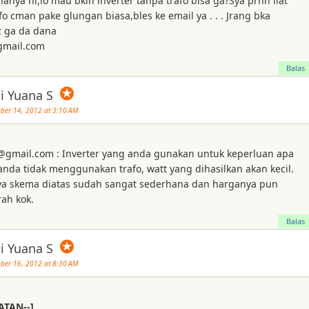
nya ni,lo mau bkin inverter tanpa trafo bisa ga?Sya prnh liat
fo cman pake glungan biasa,bles ke email ya . . . Jrang bka
z ga da dana
mail.com
Balas
✪
i Yuana S
er 14, 2012 at 3:10 AM
gmail.com : Inverter yang anda gunakan untuk keperluan apa
 anda tidak menggunakan trafo, watt yang dihasilkan akan kecil.
a skema diatas sudah sangat sederhana dan harganya pun
rah kok.
Balas
✪
i Yuana S
er 16, 2012 at 8:30 AM
ATAN--]