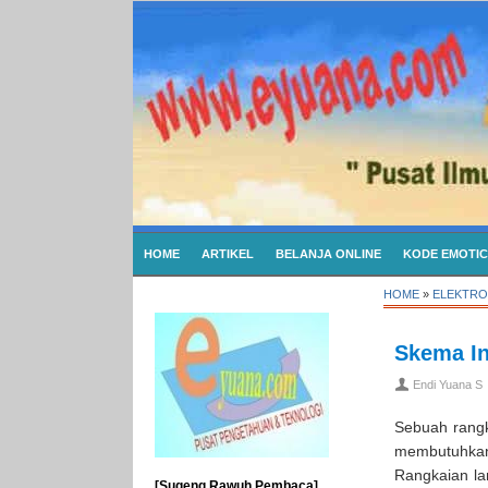
HOME
ARTIKEL
BELANJA ONLINE
KODE EMOTI
HOME
»
ELEKTRO
Skema In
Endi Yuana S
Sebuah rangk
membutuhkan
Rangkaian la
[Sugeng Rawuh Pembaca]