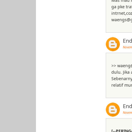
Mas mau na
ga pke tra
intrnet,co
waengs@g
End
Novemb
>> waeng@
dulu. Jika
Sebenarny
relatif mu
End
Novemb
[--PERING