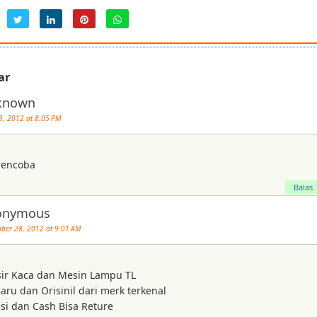
ar
known
3, 2012 at 8:05 PM
mencoba
Balas
onymous
ber 28, 2012 at 9:01 AM
sir Kaca dan Mesin Lampu TL
aru dan Orisinil dari merk terkenal
si dan Cash Bisa Reture