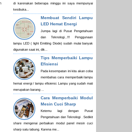
n
di karenakan beberapa minggu ini saya mempunyai
kesibuka...
Membuat Sendiri Lampu
LED Hemat Energi
Jumpa lagi di Pusat Pengetahuan
dan Teknologi...!!! Penggunaan
lampu LED ( light Emitting Diode) sudah mulai banyak
digunakan saat ini, dik...
Tips Memperbaiki Lampu
Efisiensi
Pada kesempatan ini kita akan coba
membahas cara memperbaiki lampu
hemat energi / lampu efisiensi. Lampu yang sudah mati
merupakan barang ...
Cara Memperbaiki Modul
Mesin Cuci Sharp
Ketemu lagi dengan Pusat
Pengetahuan dan Teknologi . Sedikit
share mengenai perbaikan modul panel mesin cuci
sharp satu tabung. Karena me...