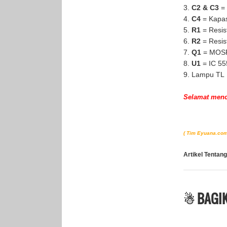
3.
C2
& C3
= 
4.
C4
= Kapas
5.
R1
= Resis
6.
R2
= Resis
7.
Q1
= MOSF
8.
U1
= IC 55
9. Lampu TL
Selamat me
( Tim Eyuana.com
Artikel Tentang
☃ BAGIK