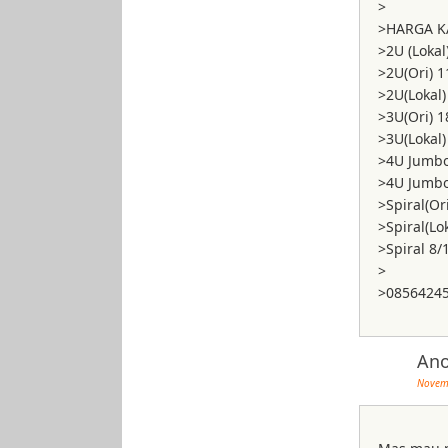
>
>HARGA K
>2U (Lokal
>2U(Ori) 
>2U(Lokal
>3U(Ori) 
>3U(Lokal
>4U Jumbo
>4U Jumbo
>Spiral(Or
>Spiral(Lo
>Spiral 8
>
>0856424
An
Novemb