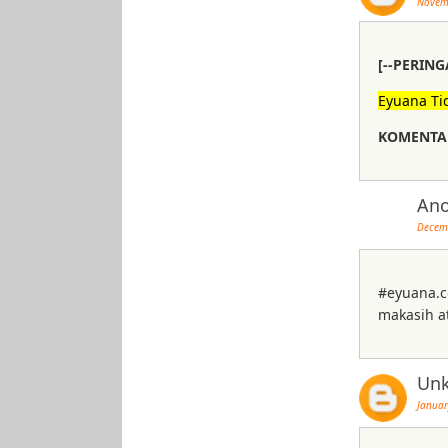
Novem
[--PERING
Eyuana Ti
KOMENTAR
An
Decemb
#eyuana.
makasih a
Un
Januar