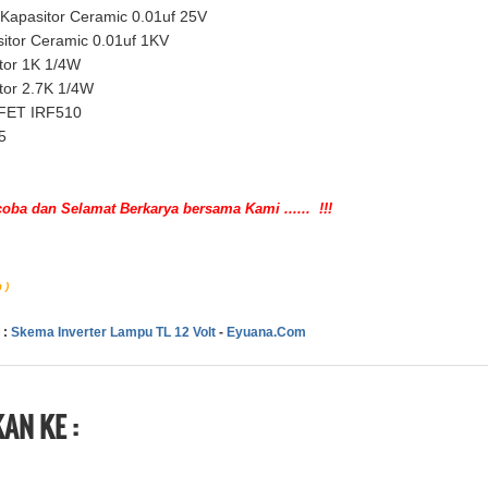
Kapasitor Ceramic 0.01uf 25V
itor Ceramic 0.01uf 1KV
tor 1K 1/4W
tor 2.7K 1/4W
ET IRF510
5
ncoba dan Selamat Berkarya bersama Kami ...... !!!
 )
 :
Skema Inverter Lampu TL 12 Volt
-
Eyuana.Com
AN KE :