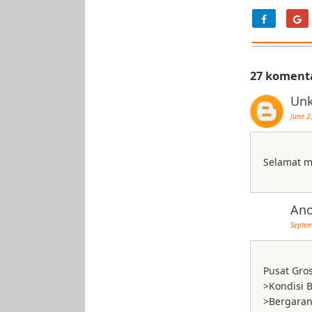
27 koment
Un
June 2
Selamat 
An
Septem
Pusat Gro
>Kondisi B
>Bergaran