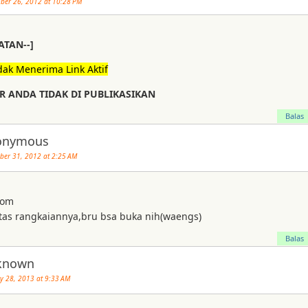
ber 26, 2012 at 10:28 PM
ATAN--]
dak Menerima Link Aktif
 ANDA TIDAK DI PUBLIKASIKAN
Balas
onymous
er 31, 2012 at 2:25 AM
com
tas rangkaiannya,bru bsa buka nih(waengs)
Balas
known
y 28, 2013 at 9:33 AM