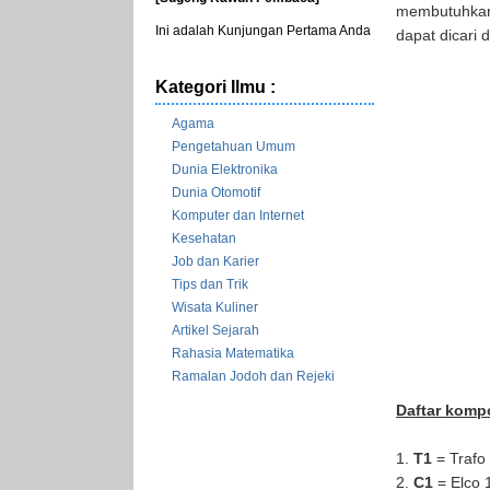
membutuhkan 
Ini adalah Kunjungan Pertama Anda
dapat dicari
Kategori Ilmu :
Agama
Pengetahuan Umum
Dunia Elektronika
Dunia Otomotif
Komputer dan Internet
Kesehatan
Job dan Karier
Tips dan Trik
Wisata Kuliner
Artikel Sejarah
Rahasia Matematika
Ramalan Jodoh dan Rejeki
Daftar komp
1.
T1
= Trafo
2.
C1
= Elco 