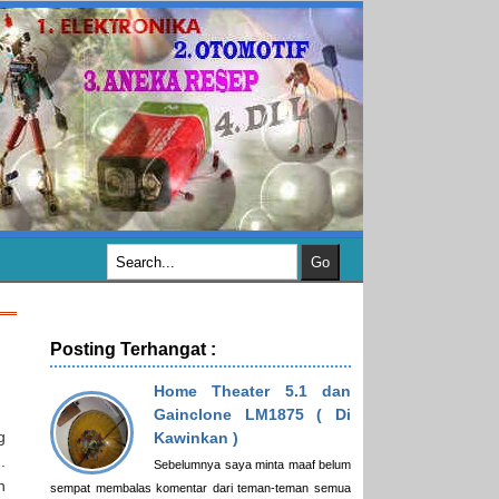
Posting Terhangat :
Home Theater 5.1 dan
Gainclone LM1875 ( Di
g
Kawinkan )
.
Sebelumnya saya minta maaf belum
n
sempat membalas komentar dari teman-teman semua