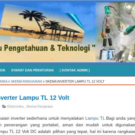
CON
SYARAT DAN PERATURAN
[ KONTAK ADMIN ]
NIKA
»
SKEMA RANGKAIAN
»
SKEMA INVERTER LAMPU TL 12 VOLT
verter Lampu TL 12 Volt
Elektronika
,
Skema Rangkaian
aian inverter sederhana untuk menyalakan
Lampu TL
Bagi anda yan
 penerangan yang portabel, aman dan mudah untuk digunakan
mpu TL 12 Volt DC adalah pilihan yang tepat, hal ini karena rangkaia