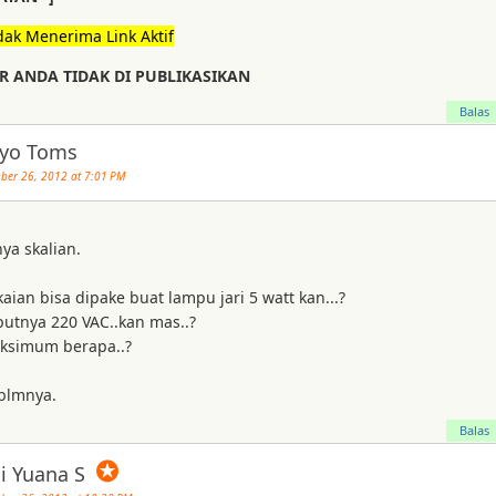
dak Menerima Link Aktif
 ANDA TIDAK DI PUBLIKASIKAN
Balas
yo Toms
er 26, 2012 at 7:01 PM
ya skalian.
kaian bisa dipake buat lampu jari 5 watt kan...?
putnya 220 VAC..kan mas..?
ksimum berapa..?
blmnya.
Balas
✪
i Yuana S