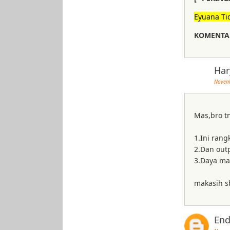
Eyuana Ti
KOMENTAR
Har
Novemb
Mas,bro tn
1.Ini rang
2.Dan out
3.Daya ma
makasih s
End