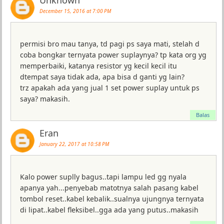
December 15, 2016 at 7:00 PM
permisi bro mau tanya, td pagi ps saya mati, stelah d
coba bongkar ternyata power suplaynya? tp kata org yg
memperbaiki, katanya resistor yg kecil kecil itu
dtempat saya tidak ada, apa bisa d ganti yg lain?
trz apakah ada yang jual 1 set power suplay untuk ps
saya? makasih.
Balas
Eran
January 22, 2017 at 10:58 PM
Kalo power suplly bagus..tapi lampu led gg nyala
apanya yah...penyebab matotnya salah pasang kabel
tombol reset..kabel kebalik..sualnya ujungnya ternyata
di lipat..kabel fleksibel..gga ada yang putus..makasih