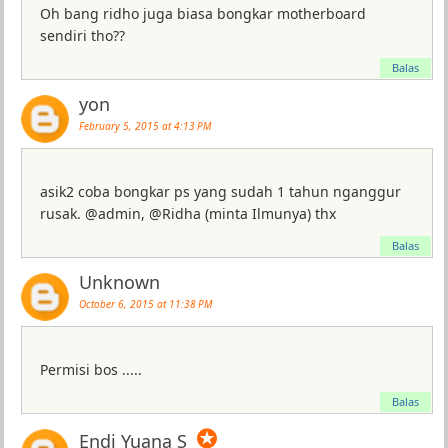
Oh bang ridho juga biasa bongkar motherboard
sendiri tho??
Balas
yon
February 5, 2015 at 4:13 PM
asik2 coba bongkar ps yang sudah 1 tahun nganggur
rusak. @admin, @Ridha (minta Ilmunya) thx
Balas
Unknown
October 6, 2015 at 11:38 PM
Permisi bos .....
Balas
✪
Endi Yuana S