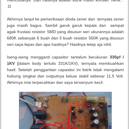
mencobanya. Dan hasilnya adalah listrik masih konslet. hehe...
:D
Akhirnya lanjut ke pemeriksaan dioda zener dan ternyata zener
juga masih bagus. Sambil garuk garuk kepala dan sempat
agak frustasi resistor SMD yang disusun seri ukurannya adalah
680K sebanyak 6 buah dan 3 buah resistor 560K yang disusun
seri saya lepas dan apa hasilnya? Hasilnya tetep aja nihil.
Iseng-iseng mengganti capasitor tantalum berukuran
330pf /
1KV (
dalam body tertulis 331K/1KV), ternyata membuahkan
hasil. Setelah penggantian capasitor ini listrik tidak mengalami
hubung singkat dan outputnya keluar stabil sebesar 11,5 Volt.
Akhirnya misi terpecahkan dan saya tersenyum kecil.