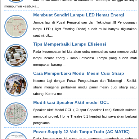
mempunyai kesibuka...
Membuat Sendiri Lampu LED Hemat Energi
Jumpa lagi di Pusat Pengetahuan dan Teknologi...!!! Penggunaan
lampu LED ( light Emitting Diode) sudah mulai banyak digunakan
saat ini, dik...
Tips Memperbaiki Lampu Efisiensi
Pada kesempatan ini kita akan coba membahas cara memperbaiki
lampu hemat energi / lampu efisiensi. Lampu yang sudah mati
merupakan barang ...
Cara Memperbaiki Modul Mesin Cuci Sharp
Ketemu lagi dengan Pusat Pengetahuan dan Teknologi . Sedikit
share mengenai perbaikan modul panel mesin cuci sharp satu
tabung. Karena me...
Modifikasi Speaker Aktif model OCL
Speaker Aktif Model OCL ( Output Capacitor Less) Setelah sukses
membuat proyek Home Theatre 5.1 kembali lagi saya akan berbagi
pengalama...
Power Supply 12 Volt Tanpa Trafo (AC MATIC)
Pada kesempatan ini saya akan mencoba memberikan sebuah