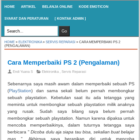
HOME
ARTIKEL
BELANJA ONLINE
KODE EMOTICON
SYARAT DAN PERATURAN
[ KONTAK ADMIN ]
HOME
»
ELEKTRONIKA
»
SERVIS REPARASI
»
CARA MEMPERBAIKI PS 2
(PENGALAMAN)
Cara Memperbaiki PS 2 (Pengalaman)
Endi Yuana S
Elektronika
,
Servis Reparasi
Sebenarnya saya masih awam dalam memperbaiki sebuah PS
(
PlayStation
) dan sama sekali belum pernah membongkar
sebuah playstation. Kebetulan saat itu ada tetangga yang
meminta untuk membongkar sebuah playstation milik anaknya
yang rusak. Sudah saya bilang saya belum pernah
membongkar sebuah playstation. Namun karena dipaksa untuk
mencoba memperbaikinya, dalam tuturnya tetangga saya
berbicara "
Dicoba dulu aja siapa tau bisa, sekalian buat belajar
mas
". Akhirnya saya beranikan diri untuk mencoba