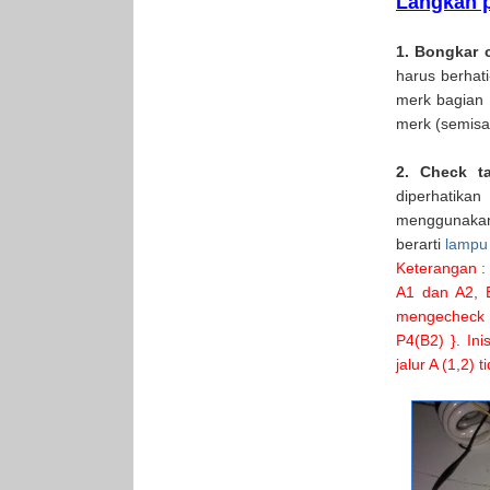
Langkah p
1. Bongkar 
harus berhat
merk bagian 
merk (semisal
2. Check t
diperhatika
menggunakan 
berarti
lampu
Keterangan :
A1 dan A2, B
mengecheck t
P4(B2) }. In
jalur A (1,2)