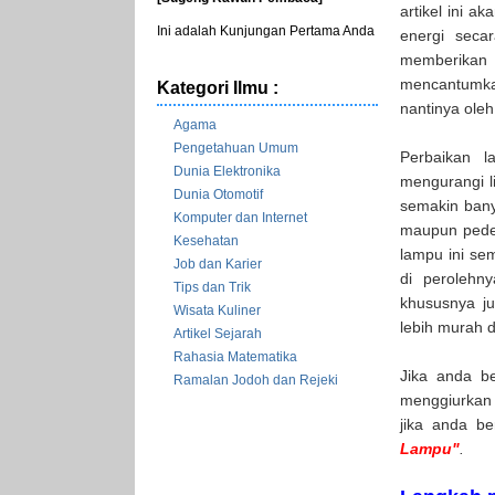
artikel ini 
Ini adalah Kunjungan Pertama Anda
energi seca
memberikan
mencantumka
Kategori Ilmu :
nantinya ole
Agama
Pengetahuan Umum
Perbaikan l
Dunia Elektronika
mengurangi l
Dunia Otomotif
semakin bany
Komputer dan Internet
maupun pedes
Kesehatan
lampu ini se
Job dan Karier
di perolehn
Tips dan Trik
khususnya j
Wisata Kuliner
lebih murah 
Artikel Sejarah
Rahasia Matematika
Jika anda b
Ramalan Jodoh dan Rejeki
menggiurkan i
jika anda be
Lampu"
.