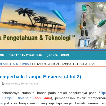
CON
SYARAT DAN PERATURAN
[ KONTAK ADMIN ]
NIKA
»
SERVIS REPARASI
»
TEKNIK MEMPERBAIKI LAMPU EFISIENSI (JILID 2)
emperbaiki Lampu Efisiensi (Jilid 2)
Elektronika
,
Servis Reparasi
ni sebenarnya sudah di bahas pada artikel sebelumnya pada
"
Tip
 Lampu Efisiensi
"
(
edisi lama
), pembahasan teknik memperbaik
si
jilid 2 ini hanya mengulang saja tapi jangan kawatir karena pad