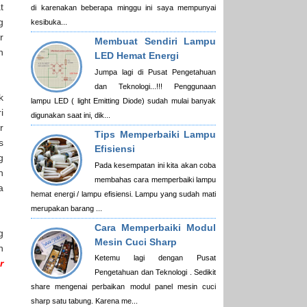
t
di karenakan beberapa minggu ini saya mempunyai
g
kesibuka...
r
Membuat Sendiri Lampu
n
LED Hemat Energi
Jumpa lagi di Pusat Pengetahuan
dan Teknologi...!!! Penggunaan
k
lampu LED ( light Emitting Diode) sudah mulai banyak
i
digunakan saat ini, dik...
r
Tips Memperbaiki Lampu
s
Efisiensi
g
Pada kesempatan ini kita akan coba
h
membahas cara memperbaiki lampu
a
hemat energi / lampu efisiensi. Lampu yang sudah mati
merupakan barang ...
Cara Memperbaiki Modul
g
Mesin Cuci Sharp
n
Ketemu lagi dengan Pusat
r
Pengetahuan dan Teknologi . Sedikit
share mengenai perbaikan modul panel mesin cuci
sharp satu tabung. Karena me...