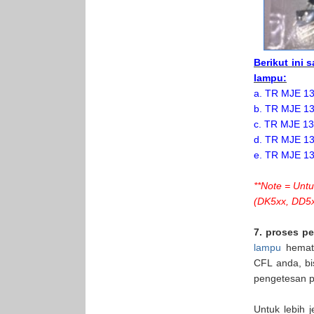
Berikut ini 
lampu:
a. TR MJE 13
b. TR MJE 13
c. TR MJE 13
d. TR MJE 13
e. TR MJE 13
**Note = Untu
(DK5xx, DD5x
7. proses p
lampu
hemat 
CFL anda, b
pengetesan p
Untuk lebih 