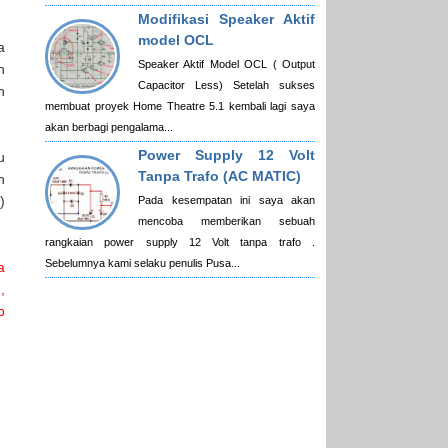
Modifikasi Speaker Aktif
model OCL
a
Speaker Aktif Model OCL ( Output
n
Capacitor Less) Setelah sukses
n
membuat proyek Home Theatre 5.1 kembali lagi saya
akan berbagi pengalama...
Power Supply 12 Volt
u
Tanpa Trafo (AC MATIC)
n
)
Pada kesempatan ini saya akan
mencoba memberikan sebuah
rangkaian power supply 12 Volt tanpa trafo .
Sebelumnya kami selaku penulis Pusa...
a
,
b