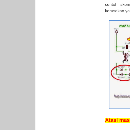
contoh skem
kerusakan yan
Atasi masa