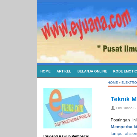
HOME
ARTIKEL
BELANJA ONLINE
KODE EMOTI
HOME
»
ELEKTRO
Teknik M
Endi Yuana S
Postingan i
Memperbaiki
lampu efisien
[Sugeng Rawuh Pembaca]