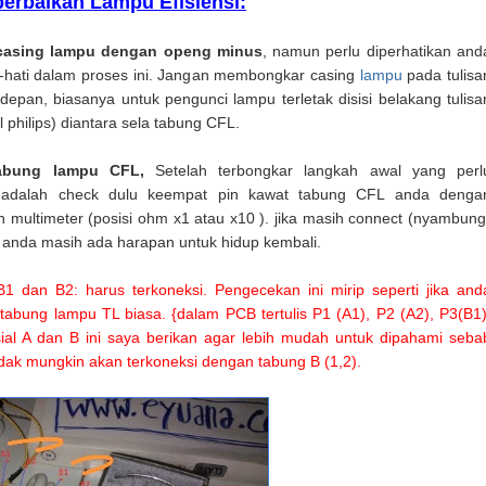
erbaikan Lampu Efisiensi:
casing lampu dengan openg minus
, namun perlu diperhatikan and
i-hati dalam proses ini. Jangan membongkar casing
lampu
pada tulisa
depan, biasanya untuk pengunci lampu terletak disisi belakang tulisa
 philips) diantara sela tabung CFL.
abung lampu CFL,
Setelah terbongkar langkah awal yang perl
n adalah check dulu keempat pin kawat tabung CFL anda denga
multimeter (posisi ohm x1 atau x10 ). jika masih connect (nyambung
anda masih ada harapan untuk hidup kembali.
1 dan B2: harus terkoneksi. Pengecekan ini mirip seperti jika and
abung lampu TL biasa. {dalam PCB tertulis P1 (A1), P2 (A2), P3(B1)
isial A dan B ini saya berikan agar lebih mudah untuk dipahami seba
 tidak mungkin akan terkoneksi dengan tabung B (1,2).