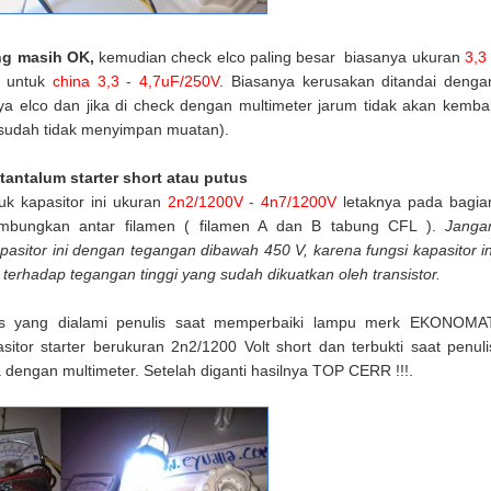
ng masih OK,
kemudian check elco paling besar biasanya ukuran
3,3 
untuk
china 3,3 - 4,7uF/250V
. Biasanya kerusakan ditandai denga
 elco dan jika di check dengan multimeter jarum tidak akan kembal
 sudah tidak menyimpan muatan).
 tantalum starter short atau putus
uk kapasitor ini ukuran
2n2/1200V - 4n7/1200V
letaknya pada bagia
bungkan antar filamen ( filamen A dan B tabung CFL ).
Janga
asitor ini dengan tegangan dibawah 450 V, karena fungsi kapasitor in
 terhadap tegangan tinggi yang sudah dikuatkan oleh transistor.
us yang dialami penulis saat memperbaiki lampu merk EKONOMA
sitor starter berukuran 2n2/1200 Volt short dan terbukti saat penuli
dengan multimeter. Setelah diganti hasilnya TOP CERR !!!.