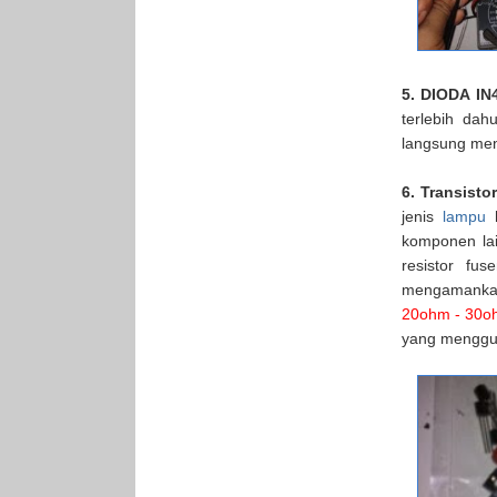
5. DIODA IN
terlebih dah
langsung men
6. Transistor
jenis
lampu
h
komponen lai
resistor fu
mengamanka
20ohm - 30oh
yang menggu