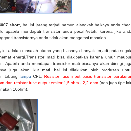
4007 short,
hal ini jarang terjadi namun alangkah baiknya anda chec
ulu apabila mendapati transistor anda pecah/retak. karena jika and
gganti transistornya anda tidak akan mengatasi masalah.
,
ini adalah masalah utama yang biasanya banyak terjadi pada segal
emat energi.Transistor mati bisa diakibatkan karena umur maupu
n. Apabila anda mendapati transistor mati biasanya akan diiringi jug
senya juga akan ikut mati. hal ini dilakukan oleh produsen untu
n tabung
lampu
CFL.
Resistor fuse input basis transistor berukura
m dan resistor fuse output emitor 1,5 ohm - 2,2 ohm
(ada juga tipe lai
nakan 10ohm).