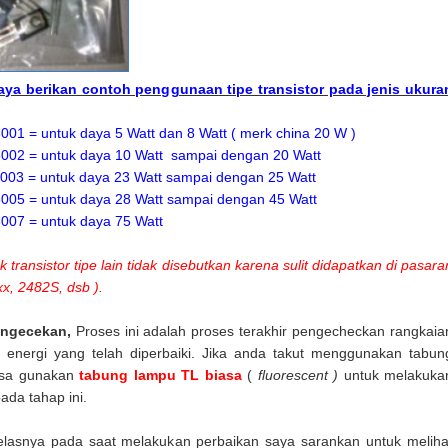
saya berikan contoh penggunaan tipe transistor pada jenis ukura
001 = untuk daya 5 Watt dan 8 Watt ( merk china 20 W )
002 = untuk daya 10 Watt sampai dengan 20 Watt
003 = untuk daya 23 Watt sampai dengan 25 Watt
005 = untuk daya 28 Watt sampai dengan 45 Watt
007 = untuk daya 75 Watt
k transistor tipe lain tidak disebutkan karena sulit didapatkan di pasara
x, 2482S, dsb ).
engecekan,
Proses ini adalah proses terakhir pengecheckan rangkaia
energi yang telah diperbaiki. Jika anda takut menggunakan tabun
isa gunakan
tabung lampu TL biasa
(
fluorescent )
untuk melakuka
ada tahap ini.
jelasnya pada saat melakukan perbaikan saya sarankan untuk meliha