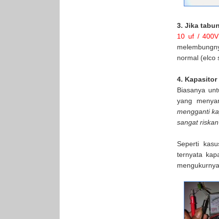
3. Jika tabu
10 uf / 400V
melembungnya
normal (elco
4. Kapasitor
Biasanya unt
yang menyam
mengganti kap
sangat riskan
Seperti kas
ternyata kapa
mengukurnya 