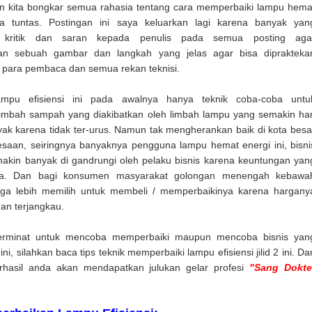
akan kita bongkar semua rahasia tentang cara memperbaiki lampu hema
ra tuntas. Postingan ini saya keluarkan lagi karena banyak yan
 kritik dan saran kepada penulis pada semua posting aga
n sebuah gambar dan langkah yang jelas agar bisa diprakteka
h para pembaca dan semua rekan teknisi.
ampu efisiensi ini pada awalnya hanya teknik coba-coba untu
imbah sampah yang diakibatkan oleh limbah lampu yang semakin har
ak karena tidak ter-urus. Namun tak mengherankan baik di kota besa
aan, seiringnya banyaknya pengguna lampu hemat energi ini, bisni
makin banyak di gandrungi oleh pelaku bisnis karena keuntungan yan
ya. Dan bagi konsumen masyarakat golongan menengah kebawa
uga lebih memilih untuk membeli / memperbaikinya karena hargany
dan terjangkau.
erminat untuk mencoba memperbaiki maupun mencoba bisnis yan
ni, silahkan baca tips teknik memperbaiki lampu efisiensi jilid 2 ini. Da
rhasil anda akan mendapatkan julukan gelar profesi
"Sang Dokte