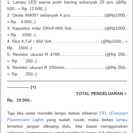
1. Lampu LED warna putih bening sebanyak 25 pcs..(@Rp
500,- = Rp. 12.500,-)
2. Dioda IN4007 sebanyak 4 pcs.............................(@Rp1000,-
= Rp. 4.000,-)
3. Kapasitor milar 330nF/450 Volt............................(@Rp1000,-
= Rp. 1000,-)
4. Elco 4,7uF / 450 Volt..........................................(@Rp1500,- =
Rp. 1500,-)
5. Resistor ukuran R 470K......................................(@Rp 250,-
= Rp. 250,-)
6. Resistor ukuran R 330ohm................................. (@Rp 250,-
= Rp. 250,-)
---------------------------------------------------------------------------------
--------------- (+)
TOTAL PENGELUARAN =
Rp. 19.500,-
Tapi jika anda memiliki lampu bekas efisiensi
CFL (
Compact
Fluorescent Light)
yang sudah rusak, maka bekas
lampu
tersebut jangan dibuang dulu, kita dapat menggunakan
sebagian komponennya untuk membuat lampu led efisiensi ini.