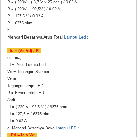
R = ( 220V – ( 3,7 V x 25 pcs ) / 0.02 A
R = ( 220V – 92,5V ) / 0.02 A
R = 127.5 V / 0,02 A
R = 6375 ohm
b.
Mencari Besarnya Arus Total
Lampu Led
:
Id = (Vs-Vd) / R
dimana,
Id = Arus Lampu Led
Vs = Tegangan Sumber
Vd =
Tegangan kerja LED
R = Beban total LED
Jadi
Id = ( 220 V - 92,5 V ) / 6375 ohm
Id = 127,5 V / 6375 ohm
Id = 0.02 A
c. Mencari Besarnya Daya
Lampu LED
:
Pd = Id x Vd