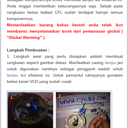
Anda tinggal membelikan kekurangannya saja. Sebab pada
rangkaian bekas ballast CFL sudah terdapat hampir semua
komponennya.
Memanfaatkan barang bekas berarti anda telah ikut
membantu menyelamatkan bumi dari pemanasan global (
"
Global Warming
" )
.
Langkah Pembuatan :
1. Langkah awal yang perlu disiapkan adalah membuat
rangkaian seperti gambar diatas. Manfaatkan casing
lampu
jari
untuk digunakan nantinya sebagai pengganti wadah untuk
lampu led
efisiensi ini. Untuk pemantul cahayanya gunakan
bekas kaset VCD yang sudah rusak.