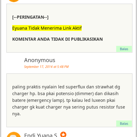
[--PERINGATAN--]
Eyuana Tidak Menerima Link Aktif
KOMENTAR ANDA TIDAK DI PUBLIKASIKAN
Balas
Anonymous
September 17, 2014 at 5:48 PM
paling praktis nyalain led superflux dan strawhat dg
charger hp. bsa pkai potensio (dimmer) dan dikasih
batere (emergency lamp). tp kalau led luxeon pkai
charger gk kuat charger nya sering putus resistor fuse
nya.
Balas
✪
Endi Yuana S