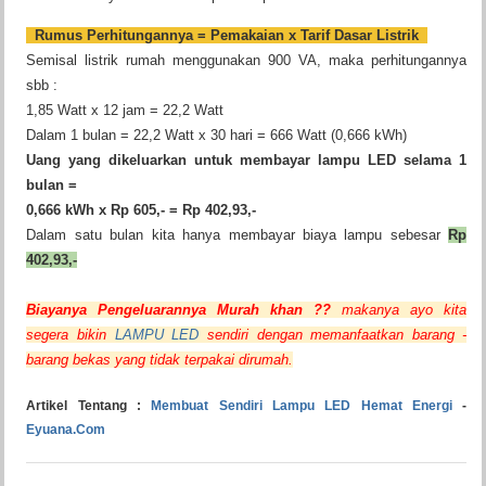
Rumus Perhitungannya
= Pemakaian x Tarif Dasar Listrik
Semisal listrik rumah menggunakan 900 VA, maka perhitungannya
sbb :
1,85 Watt x 12 jam = 22,2 Watt
Dalam 1 bulan = 22,2 Watt x 30 hari = 666 Watt (0,666 kWh)
Uang yang dikeluarkan untuk membayar lampu LED selama 1
bulan =
0,666 kWh x Rp 605,- = Rp 402,93,-
Dalam satu bulan kita hanya membayar biaya lampu sebesar
Rp
402,93,-
Biayanya Pengeluarannya Murah khan ??
makanya ayo kita
segera bikin
LAMPU LED
sendiri dengan memanfaatkan barang -
barang bekas yang tidak terpakai dirumah.
Artikel Tentang :
Membuat Sendiri Lampu LED Hemat Energi
-
Eyuana.Com