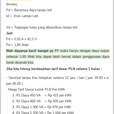
dimana,
Pd = Besarnya daya lampu led
Id = Arus Lampu Led
Vd = Tegangan kerja yang dibutuhkan lampu led
Jadi
Pd = 0,02 A x 92,5 V
Pd = 1,85 Watt
Wah dayanya kecil banget ya ??
maka hanya dengan daya output
sebesar 1,85 Watt kita dapat lebih hemat dalam penggunaan daya
listrik dirumah kita.
Jika kita hitung berdasarkan tarif dasar PLN selama 1 bulan :
- Semisal lampu kita hidupkan selama 12 jam / hari ( jam 18.00 s.d.
jam 06.00 )
- Harga Tarif Dasar Listrik PLN Per kWh
R1 Daya 450 VA = Rp 415 per kWh
R1 Daya 900 VA = Rp 605 per kWh
R1 Daya 1.300 VA = Rp 979 per kWh
R1 Daya 2.200 VA = Rp 1.004 per kWh