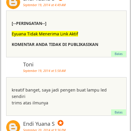
September 19, 2014 at 4:49 AM
[--PERINGATAN--]
Eyuana Tidak Menerima Link Aktif
KOMENTAR ANDA TIDAK DI PUBLIKASIKAN
Balas
Toni
September 19, 2014 at 5:58 AM
kreatif banget, saya jadi pengen buat lampu led
sendiri
trims atas ilmunya
Balas
✪
Endi Yuana S
September 20, 2014 at 9:36 PM