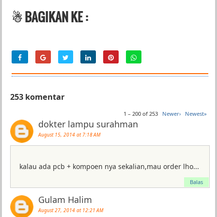
☃ BAGIKAN KE :
253 komentar
1 – 200 of 253
Newer›
Newest»
dokter lampu surahman
August 15, 2014 at 7:18 AM
kalau ada pcb + kompoen nya sekalian,mau order lho...
Balas
Gulam Halim
August 27, 2014 at 12:21 AM