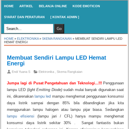
HOME
ARTIKEL
BELANJA ONLINE
KODE EMOTICON
SYARAT DAN PERATURAN
[ KONTAK ADMIN ]
HOME
»
ELEKTRONIKA
»
SKEMA RANGKAIAN
»
MEMBUAT SENDIRI LAMPU LED
HEMAT ENERGI
Membuat Sendiri Lampu LED Hemat
Energi
Endi Yuana S
Elektronika
,
Skema Rangkaian
Jumpa lagi di Pusat Pengetahuan dan Teknologi...!!!
Penggunaan
lampu LED (
light Emitting Diode)
sudah mulai banyak digunakan saat
ini, dikarenakan
lampu led
mampu menghemat penggunaan konsumsi
daya listrik sampai dengan 85% bila dibandingkan jika kita
menggunakan lampu halogen atau lampu pijar biasa. Sedangkan
lampu efisiensi
(lampu jari / CFL) hanya mampu menghemat
konsumsi daya listrik sekitar 30% . Sangat fantastis bukan