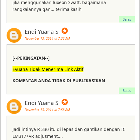
jika menggunakan luxeon 3watt, bagaimana
rangkaiannya gan,.. terima kasih
Balas
✪
Endi Yuana S
November 13, 2014 at 7:33 AM
[--PERINGATAN--]
Eyuana Tidak Menerima Link Aktif
KOMENTAR ANDA TIDAK DI PUBLIKASIKAN
Balas
✪
Endi Yuana S
November 13, 2014 at 7:58 AM
Jadi intinya R 330 itu di lepas dan gantikan dengan IC
LM317+VR adjusment....