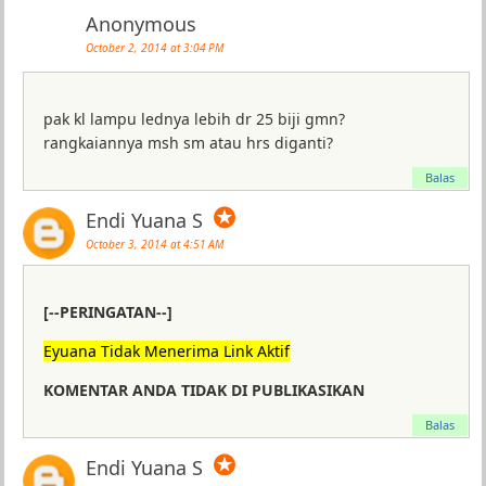
Anonymous
October 2, 2014 at 3:04 PM
pak kl lampu lednya lebih dr 25 biji gmn?
rangkaiannya msh sm atau hrs diganti?
Balas
✪
Endi Yuana S
October 3, 2014 at 4:51 AM
[--PERINGATAN--]
Eyuana Tidak Menerima Link Aktif
KOMENTAR ANDA TIDAK DI PUBLIKASIKAN
Balas
✪
Endi Yuana S