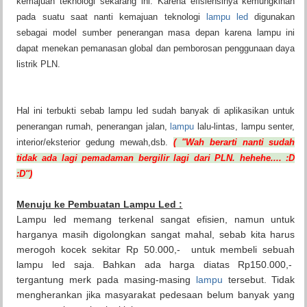
kemajuan teknologi sekarang ini. Karena efisiensinya kemungkinan
pada suatu saat nanti kemajuan teknologi
lampu led
digunakan
sebagai model sumber penerangan masa depan karena lampu ini
dapat menekan pemanasan global dan pemborosan penggunaan daya
listrik PLN.
Hal ini terbukti sebab lampu led sudah banyak di aplikasikan untuk
penerangan rumah, penerangan jalan,
lampu
lalu-lintas, lampu senter,
interior/eksterior gedung mewah,dsb.
( "Wah berarti
nanti sudah
tidak ada lagi pemadaman bergilir lagi dari PLN. hehehe.... :D
:D'')
Menuju ke Pembuatan Lampu Led :
Lampu led memang terkenal sangat efisien, namun untuk
harganya masih digolongkan sangat mahal, sebab kita harus
merogoh kocek sekitar Rp 50.000,- untuk membeli sebuah
lampu led saja. Bahkan ada harga diatas Rp150.000,-
tergantung merk pada masing-masing
lampu
tersebut. Tidak
mengherankan jika masyarakat pedesaan belum banyak yang