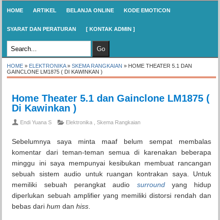
HOME
ARTIKEL
BELANJA ONLINE
KODE EMOTICON
SYARAT DAN PERATURAN
[ KONTAK ADMIN ]
HOME
»
ELEKTRONIKA
»
SKEMA RANGKAIAN
»
HOME THEATER 5.1 DAN
GAINCLONE LM1875 ( DI KAWINKAN )
Home Theater 5.1 dan Gainclone LM1875 (
Di Kawinkan )
Endi Yuana S
Elektronika
,
Skema Rangkaian
Sebelumnya saya minta maaf belum sempat membalas
komentar dari teman-teman semua di karenakan beberapa
minggu ini saya mempunyai kesibukan membuat rancangan
sebuah sistem audio untuk ruangan kontrakan saya. Untuk
memiliki sebuah perangkat audio
surround
yang hidup
diperlukan sebuah amplifier yang memiliki distorsi rendah dan
bebas dari
hum
dan
hiss
.