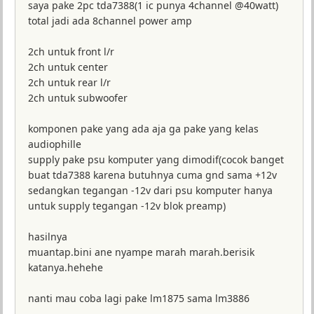
saya pake 2pc tda7388(1 ic punya 4channel @40watt)
total jadi ada 8channel power amp
2ch untuk front l/r
2ch untuk center
2ch untuk rear l/r
2ch untuk subwoofer
komponen pake yang ada aja ga pake yang kelas
audiophille
supply pake psu komputer yang dimodif(cocok banget
buat tda7388 karena butuhnya cuma gnd sama +12v
sedangkan tegangan -12v dari psu komputer hanya
untuk supply tegangan -12v blok preamp)
hasilnya
muantap.bini ane nyampe marah marah.berisik
katanya.hehehe
nanti mau coba lagi pake lm1875 sama lm3886