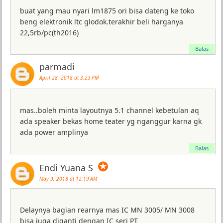
buat yang mau nyari lm1875 ori bisa dateng ke toko
beng elektronik ltc glodok.terakhir beli harganya
22,5rb/pc(th2016)
Balas
parmadi
April 28, 2018 at 3:23 PM
mas..boleh minta layoutnya 5.1 channel kebetulan aq
ada speaker bekas home teater yg nganggur karna gk
ada power amplinya
Balas
✪
Endi Yuana S
May 9, 2018 at 12:19 AM
Delaynya bagian rearnya mas IC MN 3005/ MN 3008
bisa juga diganti dengan IC seri PT