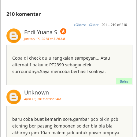
210 komentar
«Oldest
‹Older
201 – 210 of 210
✪
Endi Yuana S
January 15, 2018 at 3:20 AM
Coba di check dulu rangkaian sampeyan... Atau
alternatif pakai ic PT2399 sebagai efek
surroundnya.Saya mencoba berhasil soalnya.
Balas
Unknown
April 10, 2018 at 9:23 AM
baru coba buat kemarin sore.gambar pcb bikin pcb
etching bor pasang komponen solder bla bla bla
akhirnya jam 10an malem jadi.untuk power ampnya