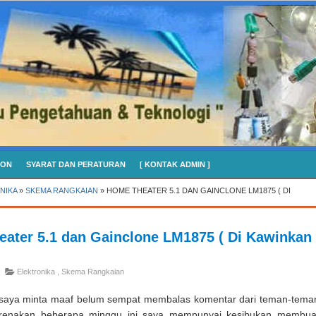
CON
SYARAT DAN PERATURAN
[ KONTAK ADMIN ]
NIKA
»
SKEMA RANGKAIAN
»
HOME THEATER 5.1 DAN GAINCLONE LM1875 ( DI
ater 5.1 dan Gainclone LM1875 ( Di Kawinkan
Elektronika
,
Skema Rangkaian
saya minta maaf belum sempat membalas komentar dari teman-tema
renakan beberapa minggu ini saya mempunyai kesibukan membua