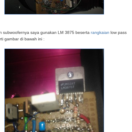
n subwoofernya saya gunakan LM 3875 beserta
rangkaian
low pass
rti gambar di bawah ini :