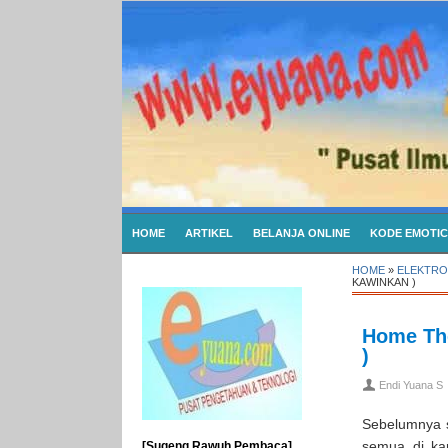
HOME
ARTIKEL
BELANJA ONLINE
KODE EMOTI
HOME
»
ELEKTRO
KAWINKAN )
Home The
)
Endi Yuana S
Sebelumnya 
semua di ka
[Sugeng Rawuh Pembaca]