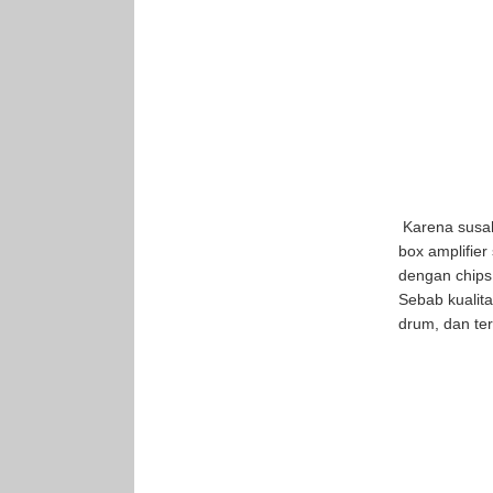
Karena susah
box amplifie
dengan chips 
Sebab kualita
drum, dan te