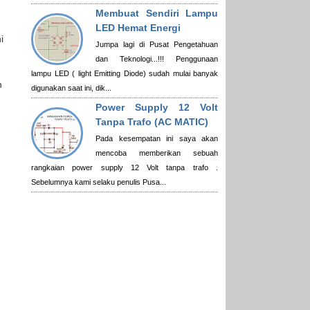
Membuat Sendiri Lampu
LED Hemat Energi
i
Jumpa lagi di Pusat Pengetahuan
dan Teknologi...!!! Penggunaan
lampu LED ( light Emitting Diode) sudah mulai banyak
n
digunakan saat ini, dik...
Power Supply 12 Volt
Tanpa Trafo (AC MATIC)
Pada kesempatan ini saya akan
mencoba memberikan sebuah
rangkaian power supply 12 Volt tanpa trafo .
Sebelumnya kami selaku penulis Pusa...