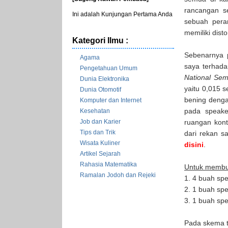
rancangan s
Ini adalah Kunjungan Pertama Anda
sebuah pera
memiliki dist
Kategori Ilmu :
Sebenarnya 
Agama
saya terhada
Pengetahuan Umum
National Sem
Dunia Elektronika
yaitu 0,015 
Dunia Otomotif
bening denga
Komputer dan Internet
pada speake
Kesehatan
Job dan Karier
ruangan kon
Tips dan Trik
dari rekan s
Wisata Kuliner
disini
.
Artikel Sejarah
Rahasia Matematika
Untuk membua
Ramalan Jodoh dan Rejeki
1. 4 buah spe
2. 1 buah spe
3. 1 buah spe
Pada skema t