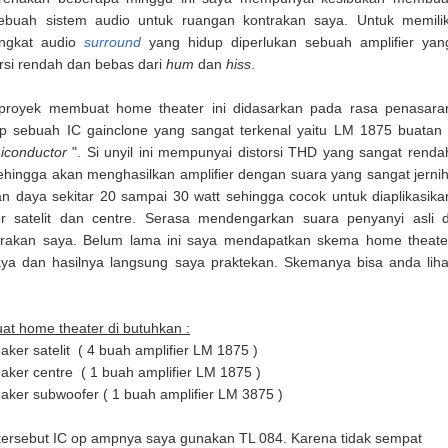
ebuah sistem audio untuk ruangan kontrakan saya. Untuk memilik
ngkat audio
surround
yang hidup diperlukan sebuah amplifier yan
orsi rendah dan bebas dari
hum
dan
hiss
.
proyek membuat home theater ini didasarkan pada rasa penasara
p sebuah IC gainclone yang sangat terkenal yaitu LM 1875 buatan 
iconductor
". Si unyil ini mempunyai distorsi THD yang sangat renda
sehingga akan menghasilkan amplifier dengan suara yang sangat jernih
n daya sekitar 20 sampai 30 watt sehingga cocok untuk diaplikasika
r satelit dan centre. Serasa mendengarkan suara penyanyi asli d
trakan saya. Belum lama ini saya mendapatkan skema home theate
aya dan hasilnya langsung saya praktekan. Skemanya bisa anda liha
t home theater di butuhkan :
aker satelit ( 4 buah amplifier LM 1875 )
aker centre ( 1 buah amplifier LM 1875 )
aker subwoofer ( 1 buah amplifier LM 3875 )
ersebut IC op ampnya saya gunakan TL 084. Karena tidak sempat