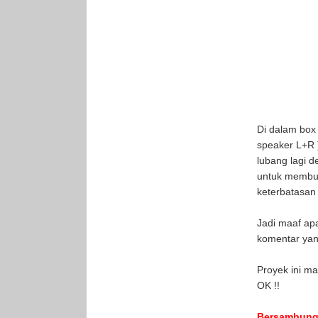
Di dalam box
speaker L+R 
lubang lagi 
untuk membuat
keterbatasan
Jadi maaf ap
komentar yan
Proyek ini ma
OK !!
Bersambun