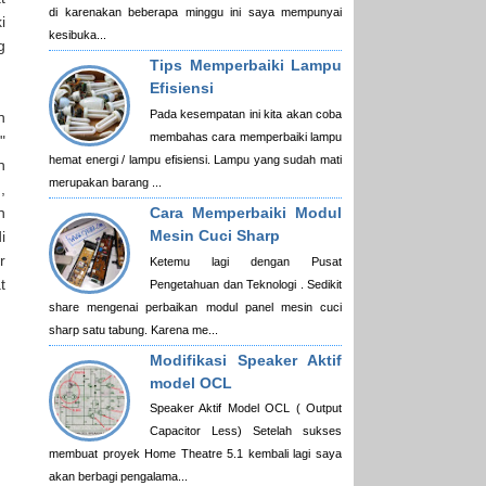
di karenakan beberapa minggu ini saya mempunyai
i
kesibuka...
g
Tips Memperbaiki Lampu
Efisiensi
Pada kesempatan ini kita akan coba
n
membahas cara memperbaiki lampu
"
hemat energi / lampu efisiensi. Lampu yang sudah mati
h
merupakan barang ...
,
Cara Memperbaiki Modul
n
Mesin Cuci Sharp
i
r
Ketemu lagi dengan Pusat
t
Pengetahuan dan Teknologi . Sedikit
share mengenai perbaikan modul panel mesin cuci
sharp satu tabung. Karena me...
Modifikasi Speaker Aktif
model OCL
Speaker Aktif Model OCL ( Output
Capacitor Less) Setelah sukses
membuat proyek Home Theatre 5.1 kembali lagi saya
akan berbagi pengalama...