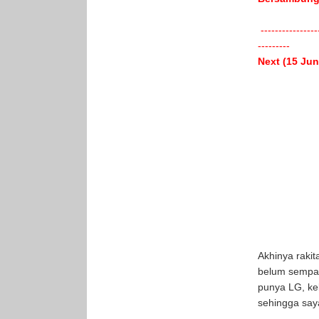
-----------------
---------
Next (15 Jun
Akhinya raki
belum sempat
punya LG, ke
sehingga saya