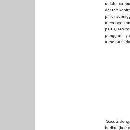
untuk membua
daerah kontr
philer sehin
mendapatkan 
palsu, sehin
penggantinya
tersebut di d
Sesuai den
berikut (kec