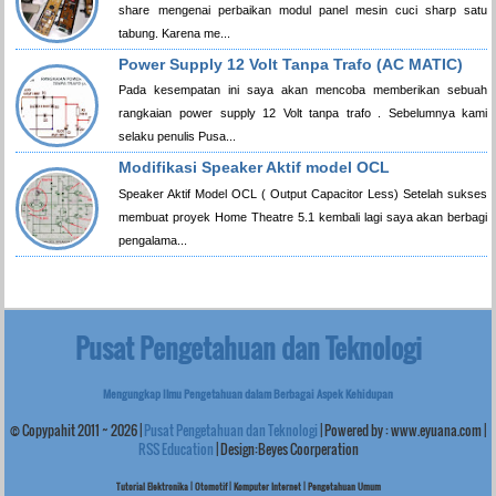
share mengenai perbaikan modul panel mesin cuci sharp satu
tabung. Karena me...
Power Supply 12 Volt Tanpa Trafo (AC MATIC)
Pada kesempatan ini saya akan mencoba memberikan sebuah
rangkaian power supply 12 Volt tanpa trafo . Sebelumnya kami
selaku penulis Pusa...
Modifikasi Speaker Aktif model OCL
Speaker Aktif Model OCL ( Output Capacitor Less) Setelah sukses
membuat proyek Home Theatre 5.1 kembali lagi saya akan berbagi
pengalama...
Pusat Pengetahuan dan Teknologi
Mengungkap Ilmu Pengetahuan dalam Berbagai Aspek Kehidupan
© Copypahit
2011 ~
2026
|
Pusat Pengetahuan dan Teknologi
| Powered by :
www.eyuana.com
|
RSS Education
| Design:Beyes Coorperation
Tutorial Elektronika | Otomotif | Komputer Internet | Pengetahuan Umum