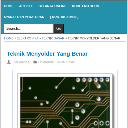
HOME
ARTIKEL
BELANJA ONLINE
KODE EMOTICON
SYARAT DAN PERATURAN
[ KONTAK ADMIN ]
HOME
»
ELEKTRONIKA
»
TEKNIK DASAR
»
TEKNIK MENYOLDER YANG BENAR
Teknik Menyolder Yang Benar
Endi Yuana S
Elektronika
,
Teknik Dasar