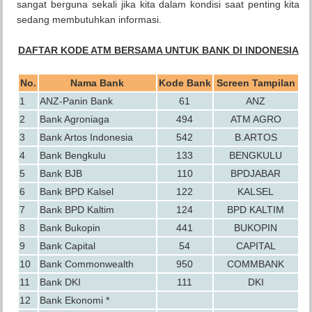
sangat berguna sekali jika kita dalam kondisi saat penting kita
sedang membutuhkan informasi.
DAFTAR KODE ATM BERSAMA UNTUK BANK DI INDONESIA
No.
Nama Bank
Kode Bank
Screen Tampilan
1
ANZ-Panin Bank
61
ANZ
2
Bank Agroniaga
494
ATM AGRO
3
Bank Artos Indonesia
542
B.ARTOS
4
Bank Bengkulu
133
BENGKULU
5
Bank BJB
110
BPDJABAR
6
Bank BPD Kalsel
122
KALSEL
7
Bank BPD Kaltim
124
BPD KALTIM
8
Bank Bukopin
441
BUKOPIN
9
Bank Capital
54
CAPITAL
10
Bank Commonwealth
950
COMMBANK
11
Bank DKI
111
DKI
12
Bank Ekonomi *