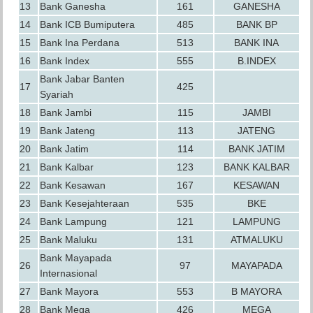
13
Bank Ganesha
161
GANESHA
14
Bank ICB Bumiputera
485
BANK BP
15
Bank Ina Perdana
513
BANK INA
16
Bank Index
555
B.INDEX
Bank Jabar Banten
17
425
Syariah
18
Bank Jambi
115
JAMBI
19
Bank Jateng
113
JATENG
20
Bank Jatim
114
BANK JATIM
21
Bank Kalbar
123
BANK KALBAR
22
Bank Kesawan
167
KESAWAN
23
Bank Kesejahteraan
535
BKE
24
Bank Lampung
121
LAMPUNG
25
Bank Maluku
131
ATMALUKU
Bank Mayapada
26
97
MAYAPADA
Internasional
27
Bank Mayora
553
B MAYORA
28
Bank Mega
426
MEGA