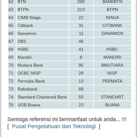
62
BTN
200
BANKBTN
63
BTPN
213
BTPN
64
CIMB Niaga
22
NIAGA
65
Citibank
31
CITIBANK
66
Danamon
11
DANAMON
67
DBS
46
68
HSBC
41
HSBC
69
Mandiri
8
MANDIRI
70
Mutiara Bank
95
BMUTIARA
71
OCBC NISP
28
NISP
72
Permata Bank
13
PERMATA
73
Rabobank
89
74
Standard Chartered Bank
50
STANCHRT
75
UOB Buana
23
BUANA
Semoga referensi ini bermanfaat untuk anda... !!!
[
Pusat Pengetahuan dan Teknologi
]