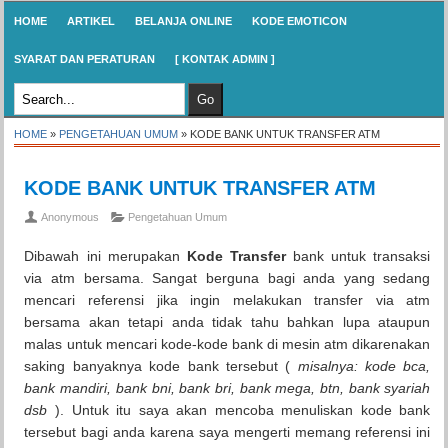
HOME
ARTIKEL
BELANJA ONLINE
KODE EMOTICON
SYARAT DAN PERATURAN
[ KONTAK ADMIN ]
HOME
»
PENGETAHUAN UMUM
»
KODE BANK UNTUK TRANSFER ATM
KODE BANK UNTUK TRANSFER ATM
Anonymous
Pengetahuan Umum
Dibawah ini merupakan
Kode Transfer
bank untuk transaksi
via atm bersama. Sangat berguna bagi anda yang sedang
mencari referensi jika ingin melakukan transfer via atm
bersama akan tetapi anda tidak tahu bahkan lupa ataupun
malas untuk mencari kode-kode bank di mesin atm dikarenakan
saking banyaknya kode bank tersebut (
misalnya: kode bca,
bank mandiri, bank bni, bank bri, bank mega, btn, bank syariah
dsb
). Untuk itu saya akan mencoba menuliskan kode bank
tersebut bagi anda karena saya mengerti memang referensi ini