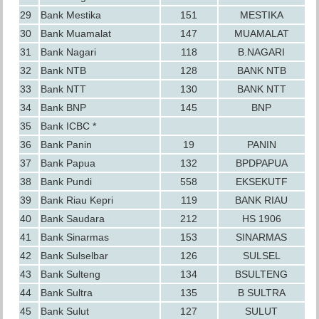
29
Bank Mestika
151
MESTIKA
30
Bank Muamalat
147
MUAMALAT
31
Bank Nagari
118
B.NAGARI
32
Bank NTB
128
BANK NTB
33
Bank NTT
130
BANK NTT
34
Bank BNP
145
BNP
35
Bank ICBC *
36
Bank Panin
19
PANIN
37
Bank Papua
132
BPDPAPUA
38
Bank Pundi
558
EKSEKUTF
39
Bank Riau Kepri
119
BANK RIAU
40
Bank Saudara
212
HS 1906
41
Bank Sinarmas
153
SINARMAS
42
Bank Sulselbar
126
SULSEL
43
Bank Sulteng
134
BSULTENG
44
Bank Sultra
135
B SULTRA
45
Bank Sulut
127
SULUT