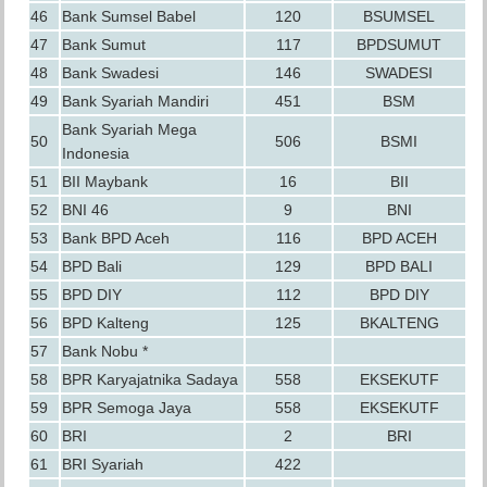
46
Bank Sumsel Babel
120
BSUMSEL
47
Bank Sumut
117
BPDSUMUT
48
Bank Swadesi
146
SWADESI
49
Bank Syariah Mandiri
451
BSM
Bank Syariah Mega
50
506
BSMI
Indonesia
51
BII Maybank
16
BII
52
BNI 46
9
BNI
53
Bank BPD Aceh
116
BPD ACEH
54
BPD Bali
129
BPD BALI
55
BPD DIY
112
BPD DIY
56
BPD Kalteng
125
BKALTENG
57
Bank Nobu *
58
BPR Karyajatnika Sadaya
558
EKSEKUTF
59
BPR Semoga Jaya
558
EKSEKUTF
60
BRI
2
BRI
61
BRI Syariah
422