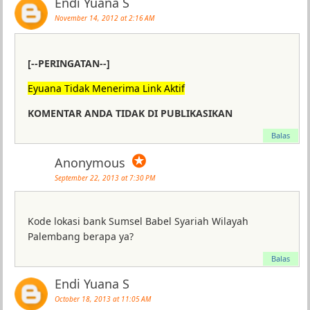
Endi Yuana S
November 14, 2012 at 2:16 AM
[--PERINGATAN--]
Eyuana Tidak Menerima Link Aktif
KOMENTAR ANDA TIDAK DI PUBLIKASIKAN
Balas
✪
Anonymous
September 22, 2013 at 7:30 PM
Kode lokasi bank Sumsel Babel Syariah Wilayah
Palembang berapa ya?
Balas
Endi Yuana S
October 18, 2013 at 11:05 AM