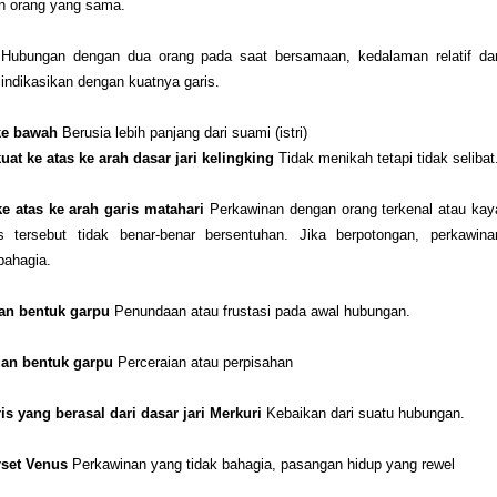
n orang yang sama.
a
Hubungan dengan dua orang pada saat bersamaan, kedalaman relatif dar
iindikasikan dengan kuatnya garis.
ke bawah
Berusia lebih panjang dari suami (istri)
at ke atas ke arah dasar jari kelingking
Tidak menikah tetapi tidak selibat
e atas ke arah garis matahari
Perkawinan dengan orang terkenal atau kay
ris tersebut tidak benar-benar bersentuhan. Jika berpotongan, perkawina
 bahagia.
an bentuk garpu
Penundaan atau frustasi pada awal hubungan.
gan bentuk garpu
Perceraian atau perpisahan
is yang berasal dari dasar jari Merkuri
Kebaikan dari suatu hubungan.
rset Venus
Perkawinan yang tidak bahagia, pasangan hidup yang rewel
k