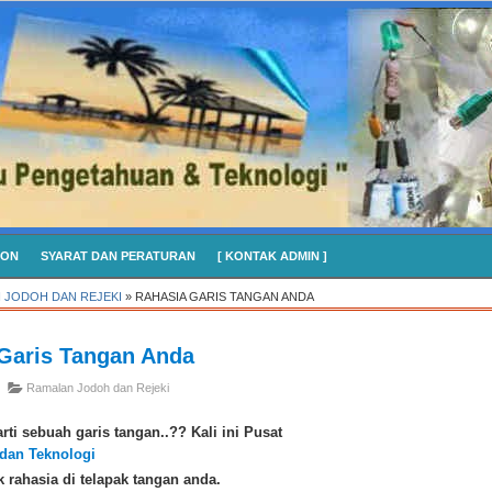
CON
SYARAT DAN PERATURAN
[ KONTAK ADMIN ]
 JODOH DAN REJEKI
»
RAHASIA GARIS TANGAN ANDA
Garis Tangan Anda
Ramalan Jodoh dan Rejeki
rti sebuah garis tangan..?? Kali ini Pusat
dan Teknologi
rahasia di telapak tangan anda.