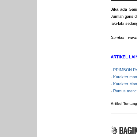
Jika ada
Gari
Jumlah garis d
laki-laki seda
Sumber : www
ARTIKEL LAI
-
PRIMBON R
-
Karakter man
-
Karakter Man
-
Rumus mencar
Artikel Tentang
☃ BAGIK