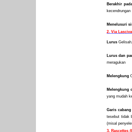
Berakhir pad
kecendrungan 
Menelusuri si
2. Via Lasciva
Lurus
Gelisah
Lurus dan pa
meragukan
Melengkung
Melengkung d
yang mudah ke
Garis cabang
tesebut tidak
(misal penyeles
3. Rascettes 