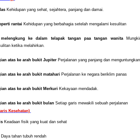
elas
Kehidupan yang sehat, sejahtera, panjang dan damai.
eperti rantai
Kehidupan yang berbahagia setelah mengalami kesulitan
 melengkung ke dalam telapak tangan paa tangan wanita
Mungki
litan ketika melahirkan.
gian atas ke arah bukit Jupiter
Perjalanan yang panjang dan menguntungkan
gian atas ke arah bukit matahari
Perjalanan ke negara beriklim panas
gian atas ke arah bukit Merkuri
Kekayaan mendadak.
gian atas ke arah bukit bulan
Setiap garis mewakili sebuah perjalanan
Garis Kesehatan)
is
Keadaan fisik yang kuat dan sehat
m
Daya tahan tubuh rendah