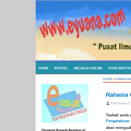
HOME
ARTIKEL
BELANJA ONLINE
KODE EMOTI
HOME
»
RAMALAN
Rahasia 
Endi Yuana S
Taukah anda a
Pengetahuan 
akan menguak 
[Sugeng Rawuh Pembaca]