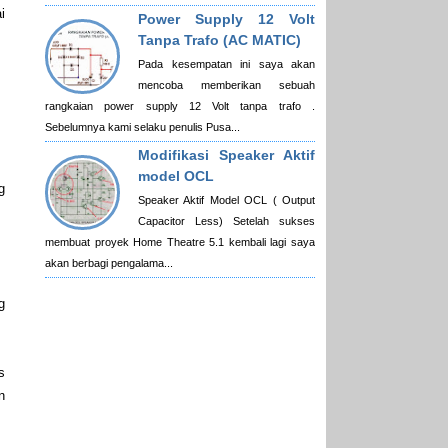
i
Power Supply 12 Volt
Tanpa Trafo (AC MATIC)
Pada kesempatan ini saya akan
mencoba memberikan sebuah
rangkaian power supply 12 Volt tanpa trafo .
Sebelumnya kami selaku penulis Pusa...
Modifikasi Speaker Aktif
model OCL
g
Speaker Aktif Model OCL ( Output
Capacitor Less) Setelah sukses
membuat proyek Home Theatre 5.1 kembali lagi saya
akan berbagi pengalama...
g
s
n