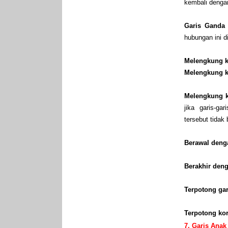
kembali denga
Garis Gand
hubungan ini d
Melengkung 
Melengkung ku
Melengkung k
jika garis-ga
tersebut tidak
Berawal deng
Berakhir den
Terpotong gar
Terpotong ko
7. Garis Ana