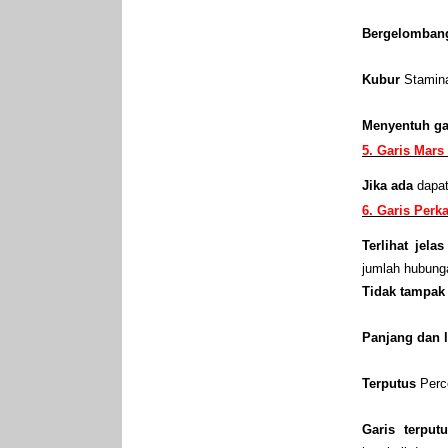
Bergelomba
Kubur
Stamin
Menyentuh ga
5. Garis Mars
Jika ada
dapat
6. Garis Per
Terlihat jela
jumlah hubung
Tidak tampak
Panjang dan 
Terputus
Perc
Garis terput