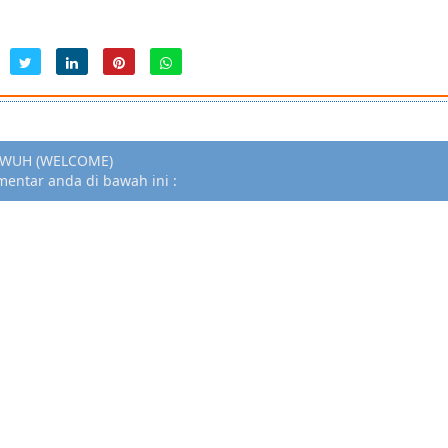
WUH (WELCOME)
mentar anda di bawah ini :