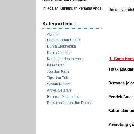
Ini adalah Kunjungan Pertama Anda
Uraiannya adal
Kategori Ilmu :
Agama
Pengetahuan Umum
Dunia Elektronika
Dunia Otomotif
1. Garis Kor
Komputer dan Internet
Kesehatan
Tidak ada gar
Job dan Karier
Tips dan Trik
Bertanda jela
Wisata Kuliner
Artikel Sejarah
Rahasia Matematika
Pendek
Amat 
Ramalan Jodoh dan Rejeki
Kabur atau p
Memotong gar