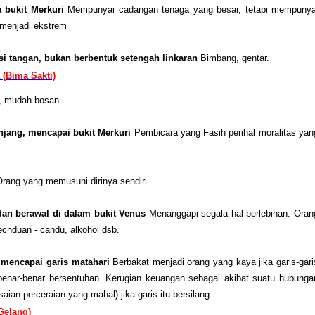
a bukit Merkuri
Mempunyai cadangan tenaga yang besar, tetapi mempunya
menjadi ekstrem
si tangan, bukan berbentuk setengah linkaran
Bimbang, gentar.
 (Bima Sakti)
, mudah bosan
njang, mencapai bukit Merkuri
Pembicara yang Fasih perihal moralitas yan
Orang yang memusuhi dirinya sendiri
an berawal di dalam bukit Venus
Menanggapi segala hal berlebihan. Oran
cnduan - candu, alkohol dsb.
 mencapai garis matahari
Berbakat menjadi orang yang kaya jika garis-gari
 benar-benar bersentuhan. Kerugian keuangan sebagai akibat suatu hubunga
aian perceraian yang mahal) jika garis itu bersilang.
(Gelang)