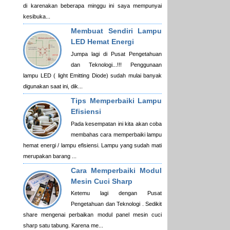
di karenakan beberapa minggu ini saya mempunyai
kesibuka...
Membuat Sendiri Lampu
LED Hemat Energi
Jumpa lagi di Pusat Pengetahuan
dan Teknologi...!!! Penggunaan
lampu LED ( light Emitting Diode) sudah mulai banyak
digunakan saat ini, dik...
Tips Memperbaiki Lampu
Efisiensi
Pada kesempatan ini kita akan coba
membahas cara memperbaiki lampu
hemat energi / lampu efisiensi. Lampu yang sudah mati
merupakan barang ...
Cara Memperbaiki Modul
Mesin Cuci Sharp
Ketemu lagi dengan Pusat
Pengetahuan dan Teknologi . Sedikit
share mengenai perbaikan modul panel mesin cuci
sharp satu tabung. Karena me...