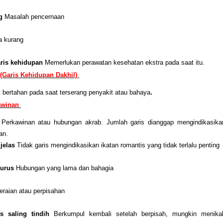
ng
Masalah pencernaan
a kurang
ris kehidupan
Memerlukan perawatan kesehatan ekstra pada saat itu.
 (Garis Kehidupan Dakhil)
 bertahan pada saat terserang penyakit atau bahaya
.
kawinan
s
Perkawinan atau hubungan akrab. Jumlah garis dianggap mengindikasika
an.
 jelas
Tidak garis mengindikasikan ikatan romantis yang tidak terlalu penting
lurus
Hubungan yang lama dan bahagia
eraian atau perpisahan
us saling tindih
Berkumpul kembali setelah berpisah, mungkin menika