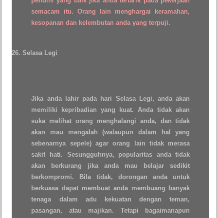
penulis yang baik jika anda tertarik pada pekerjaan
semacam itu. Orang lain menghargai keramahan,
kesopanan dan kelembutan anda yang terpuji.
26. Selasa Legi
Jika anda lahir pada hari Selasa Legi, anda akan
memiliki kepribadian yang kuat. Anda tidak akan
suka melihat orang menghalangi anda, dan tidak
akan mau mengalah (walaupun dalam hal yang
sebenarnya sepele) agar orang lain tidak merasa
sakit hati. Sesungguhnya, popularitas anda tidak
akan berkurang jika anda mau belajar sedikit
berkompromi. Bila tidak, dorongan anda untuk
berkuasa dapat membuat anda membuang banyak
tenaga dalam adu kekuatan dengan teman,
pasangan, atau majikan. Tetapi bagaimanapun