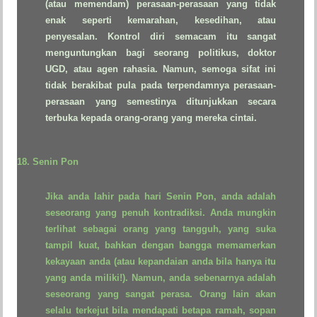
(atau memendam) perasaan-perasaan yang tidak
enak seperti kemarahan, kesedihan, atau
penyesalan. Kontrol diri semacam itu sangat
menguntungkan bagi seorang politikus, doktor
UGD, atau agen rahasia. Namun, semoga sifat ini
tidak berakibat pula pada terpendamnya perasaan-
perasaan yang semestinya ditunjukkan secara
terbuka kepada orang-orang yang mereka cintai.
18. Senin Pon
Jika anda lahir pada hari Senin Pon, anda adalah
seseorang yang penuh kontradiksi. Anda mungkin
terlihat sebagai orang yang tangguh, yang suka
tampil kuat, bahkan dengan bangga memamerkan
kekayaan anda (atau kepandaian anda bila hanya itu
yang anda miliki!). Namun, anda sebenarnya adalah
seseorang yang sangat perasa. Orang lain akan
selalu terkejut bila mendapati betapa ramah, sopan