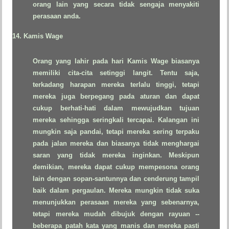
orang lain yang secara tidak sengaja menyakiti
perasaan anda.
14. Kamis Wage
Orang yang lahir pada hari Kamis Wage biasanya
memiliki cita-cita setinggi langit. Tentu saja,
terkadang harapan mereka terlalu tinggi, tetapi
mereka juga berpegang pada aturan dan dapat
cukup berhati-hati dalam mewujudkan tujuan
mereka sehingga seringkali tercapai. Kalangan ini
mungkin saja pandai, tetapi mereka sering terpaku
pada jalan mereka dan biasanya tidak menghargai
saran yang tidak mereka inginkan. Meskipun
demikian, mereka dapat cukup mempesona orang
lain dengan sopan-santunnya dan cenderung tampil
baik dalam pergaulan. Mereka mungkin tidak suka
menunjukkan perasaan mereka yang sebenarnya,
tetapi mereka mudah dibujuk dengan rayuan --
beberapa patah kata yang manis dan mereka pasti