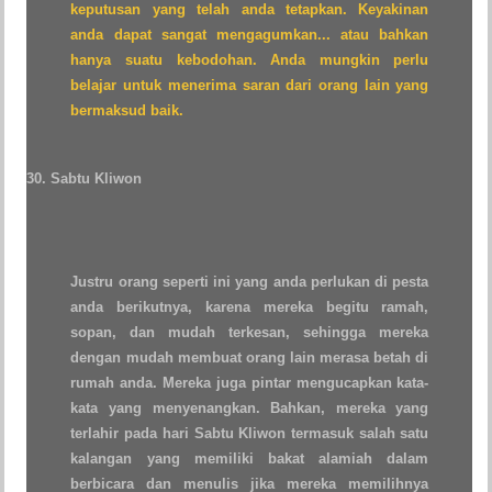
keputusan yang telah anda tetapkan. Keyakinan
anda dapat sangat mengagumkan... atau bahkan
hanya suatu kebodohan. Anda mungkin perlu
belajar untuk menerima saran dari orang lain yang
bermaksud baik.
30. Sabtu Kliwon
Justru orang seperti ini yang anda perlukan di pesta
anda berikutnya, karena mereka begitu ramah,
sopan, dan mudah terkesan, sehingga mereka
dengan mudah membuat orang lain merasa betah di
rumah anda. Mereka juga pintar mengucapkan kata-
kata yang menyenangkan. Bahkan, mereka yang
terlahir pada hari Sabtu Kliwon termasuk salah satu
kalangan yang memiliki bakat alamiah dalam
berbicara dan menulis jika mereka memilihnya