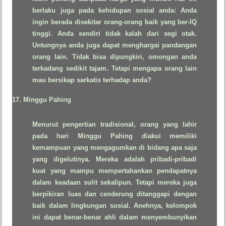
berlaku juga pada kehidupan sosial anda: Anda
ingin berada disekitar orang-orang baik yang ber-IQ
tinggi. Anda sendiri tidak kalah dari segi otak.
Untungnya anda juga dapat menghargai pandangan
orang lain. Tidak bisa dipungkiri, omongan anda
terkadang sedikit tajam. Tetapi mengapa orang lain
mau bersikap sarkatis terhadap anda?
17. Minggu Pahing
Menurut pengertian tradisional, orang yang lahir
pada hari Minggu Pahing diakui memiliki
kemampuan yang mengagumkan di bidang apa saja
yang digelutinya. Mereka adalah pribadi-pribadi
kuat yang mampu mempertahankan pendapatnya
dalam keadaan sulit sekalipun. Tetapi mereka juga
berpikiran luas dan cenderung ditanggapi dengan
baik dalam lingkungan sosial. Anehnya, kelompok
ini dapat benar-benar ahli dalam menyembunyikan