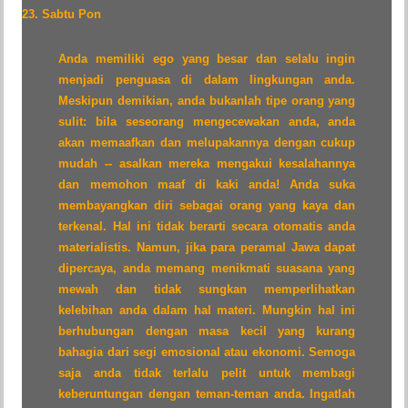
23. Sabtu Pon
Anda memiliki ego yang besar dan selalu ingin
menjadi penguasa di dalam lingkungan anda.
Meskipun demikian, anda bukanlah tipe orang yang
sulit: bila seseorang mengecewakan anda, anda
akan memaafkan dan melupakannya dengan cukup
mudah -- asalkan mereka mengakui kesalahannya
dan memohon maaf di kaki anda! Anda suka
membayangkan diri sebagai orang yang kaya dan
terkenal. Hal ini tidak berarti secara otomatis anda
materialistis. Namun, jika para peramal Jawa dapat
dipercaya, anda memang menikmati suasana yang
mewah dan tidak sungkan memperlihatkan
kelebihan anda dalam hal materi. Mungkin hal ini
berhubungan dengan masa kecil yang kurang
bahagia dari segi emosional atau ekonomi. Semoga
saja anda tidak terlalu pelit untuk membagi
keberuntungan dengan teman-teman anda. Ingatlah