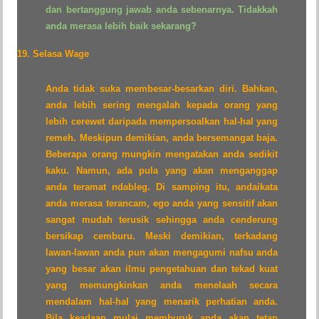
dan bertanggung jawab anda sebenarnya. Tidakkah
anda merasa lebih baik sekarang?
19. Selasa Wage
Anda tidak suka membesar-besarkan diri. Bahkan,
anda lebih sering mengalah kepada orang yang
lebih cerewet daripada mempersoalkan hal-hal yang
remeh. Meskipun demikian, anda bersemangat baja.
Beberapa orang mungkin mengatakan anda sedikit
kaku. Namun, ada pula yang akan menganggap
anda teramat ndableg. Di samping itu, andaikata
anda merasa terancam, ego anda yang sensitif akan
sangat mudah terusik sehingga anda cenderung
bersikap cemburu. Meski demikian, terkadang
lawan-lawan anda pun akan mengagumi nafsu anda
yang besar akan ilmu pengetahuan dan tekad kuat
yang memungkinkan anda menelaah secara
mendalam hal-hal yang menarik perhatian anda.
Bila keadaan mulai memburuk anda akan tetap