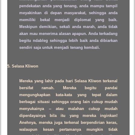
pendekatan anda yang tenang, anda mampu tampil
meyakinkan di depan masyarakat, sehingga anda
memiliki bekal menjadi diplomat yang baik.
Meskipun demikian, sekali anda marah, anda tidak
akan mau menerima alasan apapun. Anda terkadang
begitu ndableg sehingga lebih baik anda dibiarkan
sendiri saja untuk menjadi tenang kembali.
5. Selasa Kliwon
Mereka yang lahir pada hari Selasa Kliwon terkenal
bersifat ramah. Mereka begitu pandai
mengungkapkan kata-kata yang tepat dalam
berbagai situasi sehingga orang lain cukup mudah
menyukainya -- atau malahan cukup mudah
diperdayainya bila itu yang mereka inginkan!
Anehnya, mereka juga terkenal berpendirian keras,
walaupun kesan pertamanya mungkin tidak