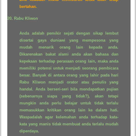
bertahan.
20. Rabu Kliwon
Anda adalah pemikir sejati dengan sikap lembut
disertai gaya duniawi yang mempesona yang
mudah menarik orang lain kepada anda.
Dikarenakan bakat alami anda akan bahasa dan
kepekaan terhadap perasaan orang lain, maka anda
memiliki potensi untuk menjadi seorang pembicara
besar. Banyak di antara orang yang lahir pada hari
Rabu Kliwon menjadi orator atau penulis yang
handal. Anda berseri-seri bila mendapatkan pujian
(sebenarnya siapa yang tidak?), akan tetapi
mungkin anda perlu belajar untuk tidak terlalu
memasukkan kritikan orang lain ke dalam hati.
Waspadalah agar kelemahan anda terhadap kata-
kata yang manis tidak membuat anda terlalu mudah
diperdaya.