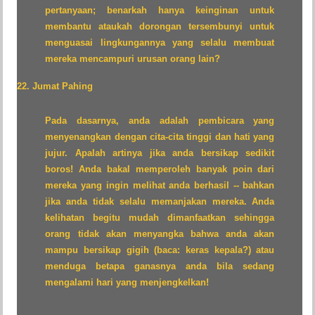
pertanyaan; benarkah hanya keinginan untuk
membantu ataukah dorongan tersembunyi untuk
menguasai lingkungannya yang selalu membuat
mereka mencampuri urusan orang lain?
22. Jumat Pahing
Pada dasarnya, anda adalah pembicara yang
menyenangkan dengan cita-cita tinggi dan hati yang
jujur. Apalah artinya jika anda bersikap sedikit
boros! Anda bakal memperoleh banyak poin dari
mereka yang ingin melihat anda berhasil -- bahkan
jika anda tidak selalu memanjakan mereka. Anda
kelihatan begitu mudah dimanfaatkan sehingga
orang tidak akan menyangka bahwa anda akan
mampu bersikap gigih (baca: keras kepala?) atau
menduga betapa ganasnya anda bila sedang
mengalami hari yang menjengkelkan!