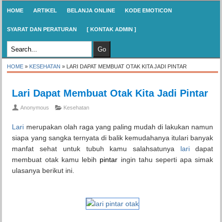
HOME
ARTIKEL
BELANJA ONLINE
KODE EMOTICON
SYARAT DAN PERATURAN
[ KONTAK ADMIN ]
HOME
»
KESEHATAN
»
LARI DAPAT MEMBUAT OTAK KITA JADI PINTAR
Lari Dapat Membuat Otak Kita Jadi Pintar
Anonymous
Kesehatan
Lari
merupakan olah raga yang paling mudah di lakukan namun
siapa yang sangka ternyata di balik kemudahanya itulari banyak
manfat sehat untuk tubuh kamu salahsatunya
lari
dapat
membuat otak kamu lebih
pintar
ingin tahu seperti apa simak
ulasanya berikut ini.