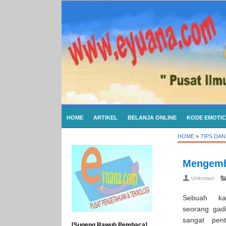
HOME
ARTIKEL
BELANJA ONLINE
KODE EMOTI
HOME
»
TIPS DAN
Mengemb
Unknown
Sebuah 
seorang gad
sangat pen
[Sugeng Rawuh Pembaca]