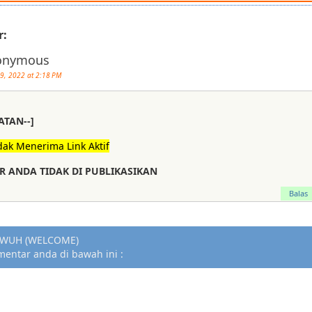
r:
onymous
29, 2022 at 2:18 PM
ATAN--]
dak Menerima Link Aktif
 ANDA TIDAK DI PUBLIKASIKAN
Balas
WUH (WELCOME)
mentar anda di bawah ini :