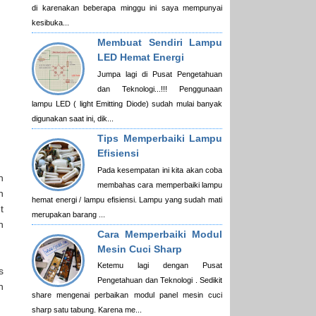
di karenakan beberapa minggu ini saya mempunyai
kesibuka...
Membuat Sendiri Lampu
LED Hemat Energi
Jumpa lagi di Pusat Pengetahuan
dan Teknologi...!!! Penggunaan
lampu LED ( light Emitting Diode) sudah mulai banyak
digunakan saat ini, dik...
Tips Memperbaiki Lampu
Efisiensi
Pada kesempatan ini kita akan coba
n
membahas cara memperbaiki lampu
n
hemat energi / lampu efisiensi. Lampu yang sudah mati
t
merupakan barang ...
h
Cara Memperbaiki Modul
Mesin Cuci Sharp
Ketemu lagi dengan Pusat
s
Pengetahuan dan Teknologi . Sedikit
h
share mengenai perbaikan modul panel mesin cuci
sharp satu tabung. Karena me...