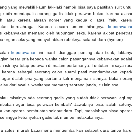
ng yang mewakili kaum laki-laki hampir bisa saya pastikan sulit untu
ge bila mendapati seorang gadis tidak perawan bukan karena alasa
ah, atau karena alasan nomer yang kedua di atas. Yaitu karen
 atau berolahraga. Karena secara umum hilangnya
keperawana
is kebanyakan memang oleh hubungan seks. Karena akibat penetras
a organ seks yang menyebabkan robeknya selaput dara (hymen).
salah
keperawanan
ini masih dianggap penting atau tidak, faktany
agian besar pria kepada wanita calon pasangannya kebanyakan adala
on istrinya tetap perawan di malam pertamanya. Tuntutan ini saya ras
r karena sebagai seorang calon suami pasti mendambakan kepad
ya agar dialah pria yang pertama kali menjamah istrinya. Bukan oran
 kalau dari awal si wanitanya memang seorang janda, itu lain soal.
lau misalnya ada seorang gadis yang sudah tidak perawan lagi tap
mbakan agar bisa perawan kembali? Jawabnya bisa, salah satuny
ukan operasi pembuatan selaput dara. Tapi, masalahnya biaya operas
h sehingga kebanyakan gadis tak mampu melakukannya.
da solusi murah bagaimana mengembalikan selaput dara tanpa haru