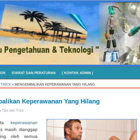
CON
SYARAT DAN PERATURAN
[ KONTAK ADMIN ]
 TRICK
»
MENGEMBALIKAN KEPERAWANAN YANG HILANG
alikan Keperawanan Yang Hilang
Tips dan Trick
kata
keperawanan
is masih dianggap
ting oleh semua