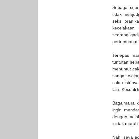
Sebagai seora
tidak menjud
seks pranik
kecelakaan
seorang gad
pertemuan du
Terlepas ma
tuntutan seb
menuntut cal
sangat waja
calon istrin
lain. Kecuali
Bagaimana ka
ingin menda
dengan melak
ini tak mura
Nah, saya a