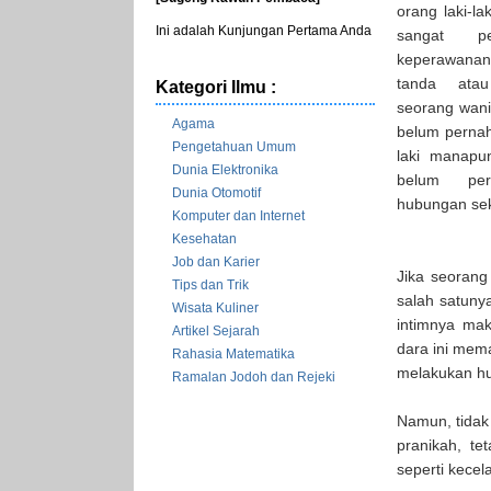
orang laki-l
Ini adalah Kunjungan Pertama Anda
sangat pe
keperawana
tanda ata
Kategori Ilmu :
seorang wani
Agama
belum pernah
Pengetahuan Umum
laki manapu
Dunia Elektronika
belum per
Dunia Otomotif
hubungan se
Komputer dan Internet
Kesehatan
Job dan Karier
Jika seorang
Tips dan Trik
salah satuny
Wisata Kuliner
intimnya mak
Artikel Sejarah
dara ini mem
Rahasia Matematika
melakukan h
Ramalan Jodoh dan Rejeki
Namun, tidak
pranikah, te
seperti kecel