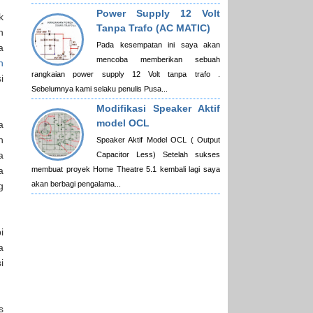
Power Supply 12 Volt
k
Tanpa Trafo (AC MATIC)
n
Pada kesempatan ini saya akan
a
mencoba memberikan sebuah
n
rangkaian power supply 12 Volt tanpa trafo .
i
Sebelumnya kami selaku penulis Pusa...
Modifikasi Speaker Aktif
model OCL
a
h
Speaker Aktif Model OCL ( Output
a
Capacitor Less) Setelah sukses
membuat proyek Home Theatre 5.1 kembali lagi saya
a
akan berbagi pengalama...
g
i
a
i
s