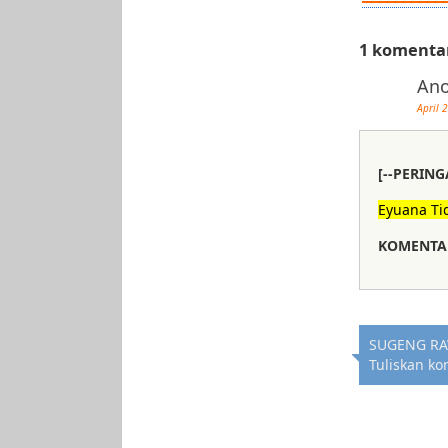
1 komenta
An
April 
[--PERING
Eyuana Ti
KOMENTAR
SUGENG RA
Tuliskan ko