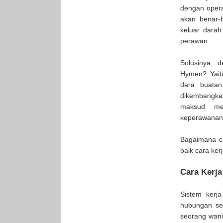
dengan opera
akan benar-
keluar darah
perawan.
Solusinya,
Hymen? Yaitu
dara buatan
dikembangkan
maksud me
keperawanan
Bagaimana ca
baik cara ker
Cara Kerja
Sistem kerj
hubungan se
seorang wani