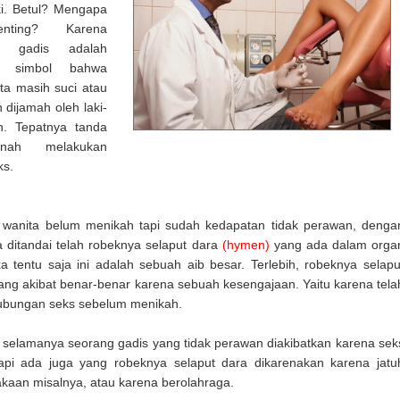
aki. Betul? Mengapa
nting? Karena
n gadis adalah
u simbol bahwa
ta masih suci atau
 dijamah oleh laki-
n. Tepatnya tanda
nah melakukan
ks.
 wanita belum menikah tapi sudah kedapatan tidak perawan, denga
a ditandai telah robeknya selaput dara
(hymen)
yang ada dalam orga
a tentu saja ini adalah sebuah aib besar. Terlebih, robeknya selapu
ang akibat benar-benar karena sebuah kesengajaan. Yaitu karena tela
ubungan seks sebelum menikah.
 selamanya seorang gadis yang tidak perawan diakibatkan karena sek
tapi ada juga yang robeknya selaput dara dikarenakan karena jatu
akaan misalnya, atau karena berolahraga.