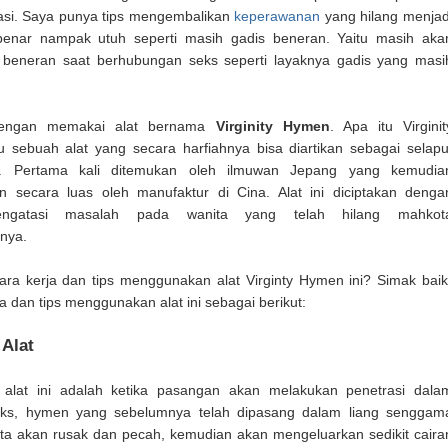
si. Saya punya tips mengembalikan
keperawanan
yang hilang menjad
benar nampak utuh seperti masih gadis beneran. Yaitu masih aka
 beneran saat berhubungan seks seperti layaknya gadis yang masi
 dengan memakai alat bernama
Virginity Hymen
. Apa itu Virginit
 sebuah alat yang secara harfiahnya bisa diartikan sebagai selapu
. Pertama kali ditemukan oleh ilmuwan Jepang yang kemudia
 secara luas oleh manufaktur di Cina. Alat ini diciptakan denga
ngatasi masalah pada wanita yang telah hilang mahkot
nya.
ra kerja dan tips menggunakan alat Virginty Hymen ini? Simak baik
ja dan tips menggunakan alat ini sebagai berikut:
 Alat
a alat ini adalah ketika pasangan akan melakukan penetrasi dala
ks, hymen yang sebelumnya telah dipasang dalam liang senggam
ta akan rusak dan pecah, kemudian akan mengeluarkan sedikit caira