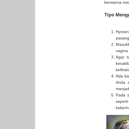
berwarna mer
Tips Meng
Hymen
pasang
Masukk
vagina.
Agar t
kesak
kelihat
Ada ba
Anda s
menjadi
Pada s
sepert
keberh