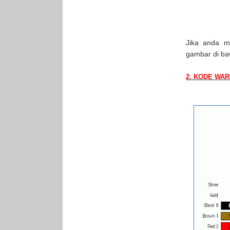
Jika anda m
gambar di baw
2
. KODE WA