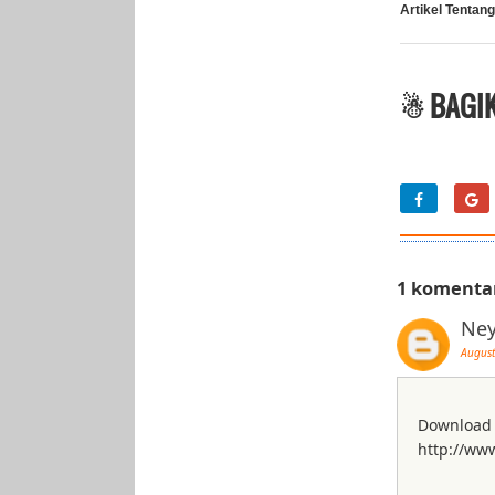
Artikel Tentang
☃ BAGIK
1 komenta
Ne
August
Download 
http://ww