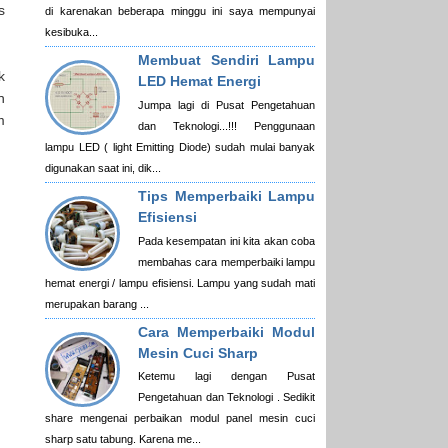
s
di karenakan beberapa minggu ini saya mempunyai
kesibuka...
Membuat Sendiri Lampu
k
LED Hemat Energi
n
Jumpa lagi di Pusat Pengetahuan
m
dan Teknologi...!!! Penggunaan
lampu LED ( light Emitting Diode) sudah mulai banyak
digunakan saat ini, dik...
Tips Memperbaiki Lampu
Efisiensi
Pada kesempatan ini kita akan coba
membahas cara memperbaiki lampu
hemat energi / lampu efisiensi. Lampu yang sudah mati
merupakan barang ...
Cara Memperbaiki Modul
Mesin Cuci Sharp
Ketemu lagi dengan Pusat
Pengetahuan dan Teknologi . Sedikit
share mengenai perbaikan modul panel mesin cuci
sharp satu tabung. Karena me...