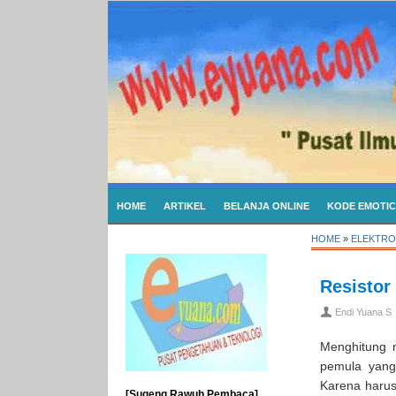
HOME
ARTIKEL
BELANJA ONLINE
KODE EMOTI
HOME
»
ELEKTRO
Resistor
Endi Yuana S
Menghitung n
pemula yang
Karena haru
[Sugeng Rawuh Pembaca]