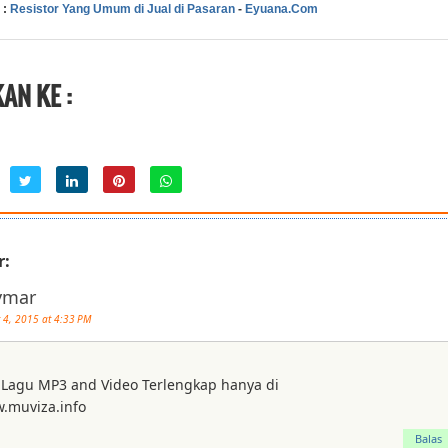
 :
Resistor Yang Umum di Jual di Pasaran
-
Eyuana.Com
AN KE :
r:
ymar
 4, 2015 at 4:33 PM
Lagu MP3 and Video Terlengkap hanya di
w.muviza.info
Balas