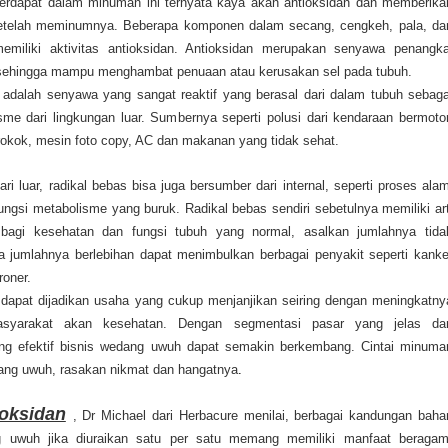
erdapat dalam minuman ini ternyata kaya akan antioksidan dan memberika
etelah meminumnya. Beberapa komponen dalam secang, cengkeh, pala, da
emiliki aktivitas antioksidan. Antioksidan merupakan senyawa penangka
 sehingga mampu menghambat penuaan atau kerusakan sel pada tubuh.
 adalah senyawa yang sangat reaktif yang berasal dari dalam tubuh sebaga
sme dari lingkungan luar. Sumbernya seperti polusi dari kendaraan bermotor
 rokok, mesin foto copy, AC dan makanan yang tidak sehat.
dari luar, radikal bebas bisa juga bersumber dari internal, seperti proses alam
fungsi metabolisme yang buruk. Radikal bebas sendiri sebetulnya memiliki art
 bagi kesehatan dan fungsi tubuh yang normal, asalkan jumlahnya tida
la jumlahnya berlebihan dapat menimbulkan berbagai penyakit seperti kanke
roner.
apat dijadikan usaha yang cukup menjanjikan seiring dengan meningkatny
asyarakat akan kesehatan. Dengan segmentasi pasar yang jelas da
g efektif bisnis wedang uwuh dapat semakin berkembang. Cintai minuma
ang uwuh, rasakan nikmat dan hangatnya
.
oksidan
, Dr Michael dari Herbacure menilai, berbagai kandungan baha
 uwuh jika diuraikan satu per satu memang memiliki manfaat beragam