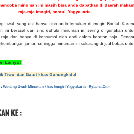
mencoba minuman ini masih bisa anda dapatkan di daerah maka
raja-raja imogiri, bantul, Yogyakarta.
 uwuh yang asli hanya bisa anda temukan di imogiri Bantul. Karen
 ini berasal dari sini, dahulu minuman ini sering di gunakan untu
 raja dan hanya di konsumsi oleh abdi dalem keraton saja. Denga
erkembangan jaman sehingga minuman ini sekarang di jual bebas untu
er Lainya :
k Tiwul dan Gatot khas Gunungkidul
 :
Wedang Uwuh Minuman khas Imogiri Yogyakarta
-
Eyuana.Com
AN KE :