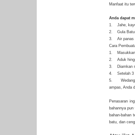
Manfaat itu t
Anda dapat m
1. Jahe, kayu
2. Gula Batu
3. Air panas
Cara Pembuata
1. Masukkan b
2. Aduk hing
3. Diamkan s
4. Setelah 3 
5. Wedang uw
ampas, Anda d
Penasaran ing
bahannya pun t
bahan-bahan t
batu, dan ceng