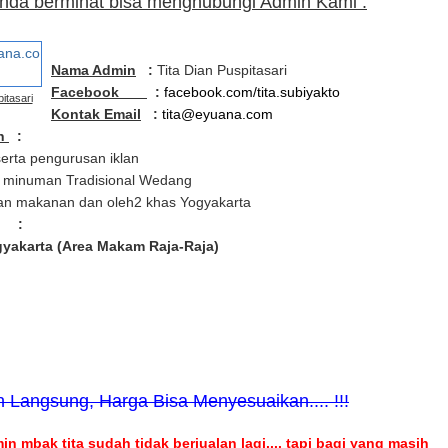
Anda berminat bisa menghubungi Admin Kami :
Nama Admin
:
Tita Dian Puspitasari
Facebook
:
facebook.com/tita.subiyakto
itasari
Kontak Email
:
tita@eyuana.com
in
:
erta pengurusan iklan
 minuman Tradisional Wedang
an makanan dan oleh2 khas Yogyakarta
:
gyakarta (Area Makam Raja-Raja)
 Langsung, Harga Bisa Menyesuaikan.... !!!
n mbak tita sudah tidak berjualan lagi.... tapi bagi yang masih