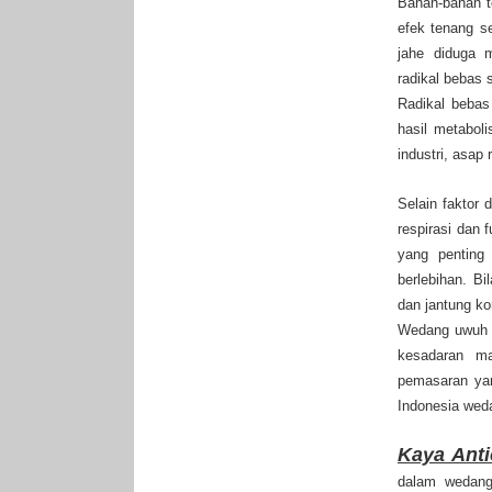
Bahan-bahan t
efek tenang s
jahe diduga m
radikal bebas
Radikal bebas
hasil metaboli
industri, asap
Selain faktor 
respirasi dan 
yang penting
berlebihan. Bi
dan jantung ko
Wedang uwuh d
kesadaran m
pemasaran yan
Indonesia wed
Kaya Anti
dalam wedang