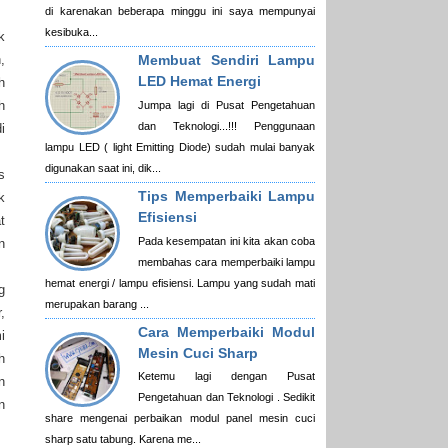
di karenakan beberapa minggu ini saya mempunyai
kesibuka...
k
Membuat Sendiri Lampu
,
LED Hemat Energi
h
h
Jumpa lagi di Pusat Pengetahuan
dan Teknologi...!!! Penggunaan
i
lampu LED ( light Emitting Diode) sudah mulai banyak
digunakan saat ini, dik...
s
Tips Memperbaiki Lampu
k
Efisiensi
t
Pada kesempatan ini kita akan coba
n
membahas cara memperbaiki lampu
hemat energi / lampu efisiensi. Lampu yang sudah mati
g
merupakan barang ...
,
Cara Memperbaiki Modul
i
Mesin Cuci Sharp
h
Ketemu lagi dengan Pusat
n
Pengetahuan dan Teknologi . Sedikit
n
share mengenai perbaikan modul panel mesin cuci
sharp satu tabung. Karena me...