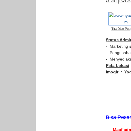
Atau jika 
Tita Dian Pusp
Status Adm
-
Marketing s
- Pengusaha
- Menyediak
Peta Lokasi
Imogiri ~ Yo
Bisa Pesan
Maaf admi