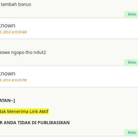
a tambah bonus
Balas
known
2, 2012 at 9:50 AM
.kowe ngopo tho ndut2
Balas
known
3, 2012 at 6:25 PM
ATAN--]
dak Menerima Link Aktif
 ANDA TIDAK DI PUBLIKASIKAN
Balas