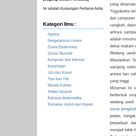
yang dinamak
Ini adalah Kunjungan Pertama Anda
Yogyakarta te
dari campuran 
Kategori Ilmu :
cengkeh, daun
artinya samp
Agama
adalah minuman
Pengetahuan Umum
dekat makam ra
Dunia Elektronika
Wedang uwuh
Dunia Otomotif
Komputer dan Internet
dilestarikan. 
Kesehatan
samping sehi
Job dan Karier
antara lain s
Tips dan Trik
yang tinggi.
Wisata Kuliner
Minuman ini 
Artikel Sejarah
berbentuk siru
Rahasia Matematika
wedang uwuh 
Ramalan Jodoh dan Rejeki
pusat pengeta
pedas, hangat
perpaduan da
menjadi lebih 