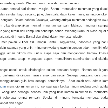
an wedang uwuh. Wedang uwuh adalah minuman asli
rutama berasal dari daerah
Imogiri,
Bantul, merupakan minuman yang diraci
dari serutan kayu secang, jahe, daun pala, daun kayu manis, ranting cengkeh
 cengkeh. Dalam bahasa Jawanya, wedang artinya minuman sedangkan uwu
ah. Jika dirangkaikan menjadi minuman sampah. Maksud minuman sampa
 yang terdiri dari campuran beberapa bahan. Wedang uwuh ini biasa dijual d
ja-raja di Imogiri, Bantul dan dijual dalam kemasan plastik.
 merupakan
kuliner asl
i Imogiri Bantul, Yogyakarta, Indonesia yang haru
Selain rasanya yang unik, minuman wedang uwuh inipunpun tidak memiliki efe
ngga aman dikonsumsi untuk siapa saja dan mengandung banyak khasia
ebagai aroma terapi, mengatasi capek, memulihkan stamina dan anti oksida
sangat cocok untuk dihidangkan dalam keadaan hangat. Namun untuk yan
p dinikmati dinginpun terasa enak dan segar. Sebagai pengganti gula pasir
menggunakan gula batu sebagai pemanisnya. Saat salah satu admin kam
huan
mencicipi minuman ini, sensasi rasa ketika minum wedang uwuh adala
, wangi dan berbagai sensasi lain yang unik karena minuman ini merupaka
ri beberapa rempah-rempah. Setelah di minum, ternyata membuat bada
hangat dan segar.