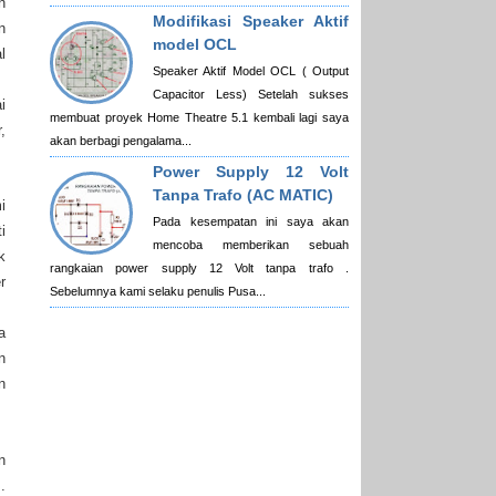
n
Modifikasi Speaker Aktif
n
model OCL
l
Speaker Aktif Model OCL ( Output
Capacitor Less) Setelah sukses
i
membuat proyek Home Theatre 5.1 kembali lagi saya
,
akan berbagi pengalama...
Power Supply 12 Volt
Tanpa Trafo (AC MATIC)
i
Pada kesempatan ini saya akan
i
mencoba memberikan sebuah
k
rangkaian power supply 12 Volt tanpa trafo .
r
Sebelumnya kami selaku penulis Pusa...
a
n
n
n
.