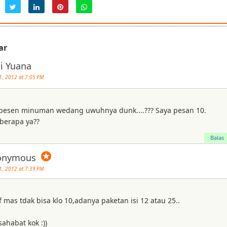
ar
i Yuana
1, 2012 at 7:05 PM
 pesen minuman wedang uwuhnya dunk....??? Saya pesan 10.
berapa ya??
Balas
✪
onymous
1, 2012 at 7:39 PM
mas tdak bisa klo 10,adanya paketan isi 12 atau 25..
ahabat kok :))