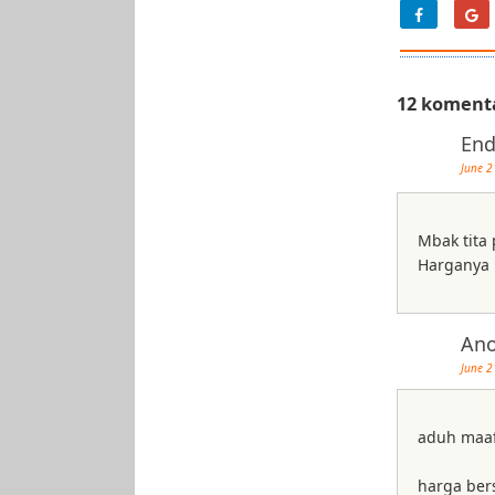
12 koment
End
June 2
Mbak tita
Harganya 
An
June 2
aduh maaf 
harga bers