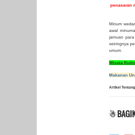
penasaran 
Minum wedang
awal minuman
jamuan para
seiringnya p
umum.
Wisata Kulin
Makanan Uni
Artikel Tentang
☃ BAGIK