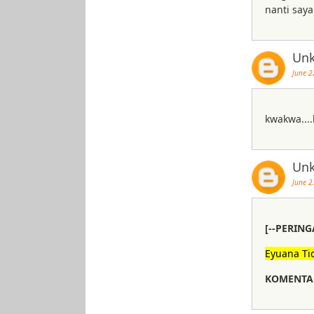
nanti say
Un
June 2
kwakwa...
Un
June 2
[--PERING
Eyuana Ti
KOMENTAR