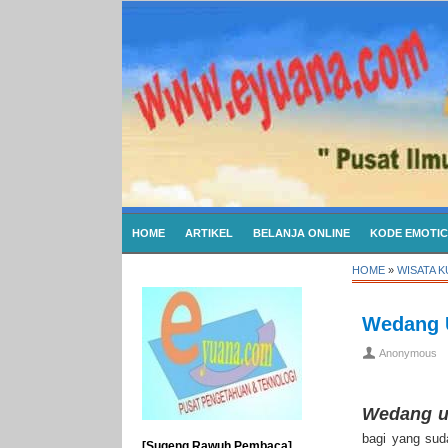
HOME
ARTIKEL
BELANJA ONLINE
KODE EMOTI
HOME
»
WISATA 
Wedang 
Anonymous
Wedang 
bagi yang sud
[Sugeng Rawuh Pembaca]