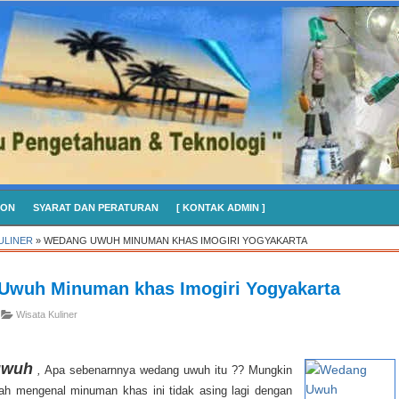
CON
SYARAT DAN PERATURAN
[ KONTAK ADMIN ]
KULINER
»
WEDANG UWUH MINUMAN KHAS IMOGIRI YOGYAKARTA
Uwuh Minuman khas Imogiri Yogyakarta
Wisata Kuliner
uwuh
,
Apa sebenarnnya wedang uwuh itu ?? Mungkin
ah mengenal minuman khas ini tidak asing lagi dengan